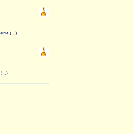
eurre (…)
n (…)