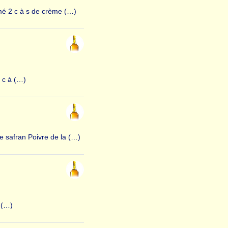
émé 2 c à s de crème (…)
 c à (…)
e safran Poivre de la (…)
 (…)