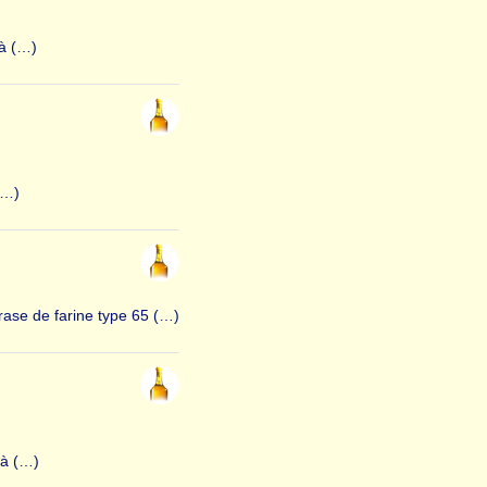
 à (…)
(…)
rase de farine type 65 (…)
 à (…)