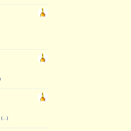
)
t (…)