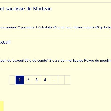
 et saucisse de Morteau
moyennes 2 poireaux 1 échalote 40 g de corn flakes nature 40 g de b
xeuil
bon de Luxeuil 80 g de comté* 2 c à s de miel liquide Poivre du mouli
1
2
3
4
...