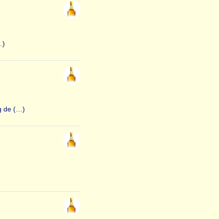
…)
g de (…)