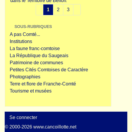
dans le Territoire de Belfort
1
2
3
SOUS-RUBRIQUES
A pas Comté...
Institutions
La faune franc-comtoise
La République du Saugeais
Patrimoine de communes
Petites Cités Comtoises de Caractère
Photographies
Terre et flore de Franche-Comté
Tourisme et musées
Se connecter
© 2000-2026 www.cancoillotte.net