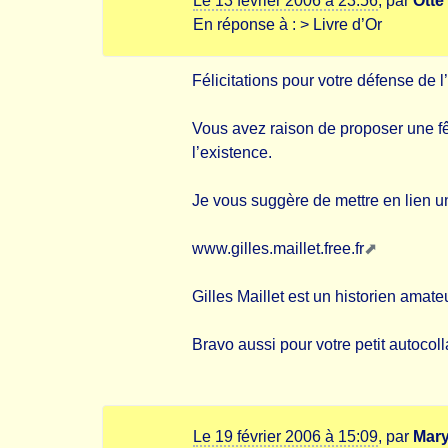
Le 13 février 2006 à 23:56
,
par
Otte
En réponse à :
> Livre d’Or
Félicitations pour votre défense de l’
Vous avez raison de proposer une fêt
l’existence.
Je vous suggère de mettre en lien un
www.gilles.maillet.free.fr
Gilles Maillet est un historien ama
Bravo aussi pour votre petit autocol
Le 19 février 2006 à 15:09
,
par
Mary