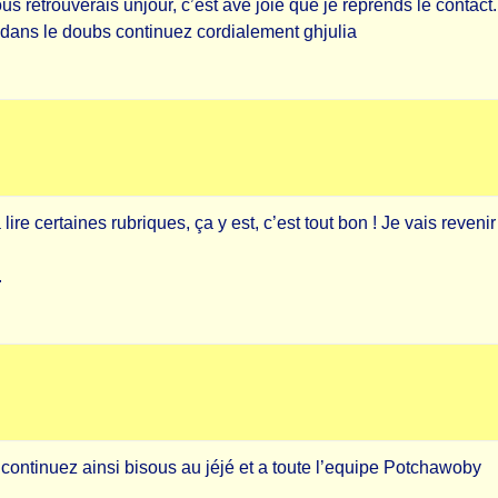
us retrouverais unjour, c’est ave joie que je reprends le contact
 dans le doubs continuez cordialement ghjulia
ire certaines rubriques, ça y est, c’est tout bon ! Je vais reveni
.
l continuez ainsi bisous au jéjé et a toute l’equipe Potchawoby