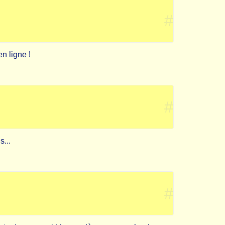
#
en ligne !
#
s...
#