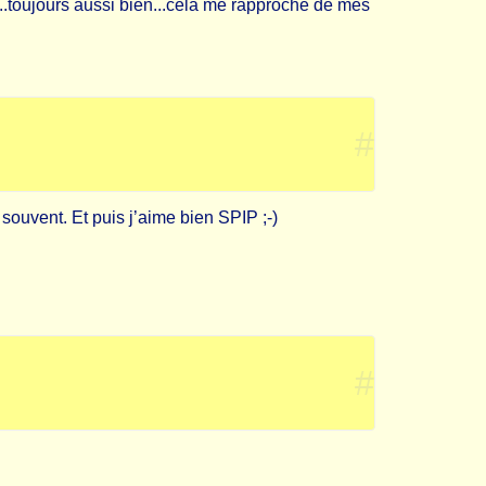
...toujours aussi bien...celà me rapproche de mes
#
r souvent. Et puis j’aime bien SPIP ;-)
#