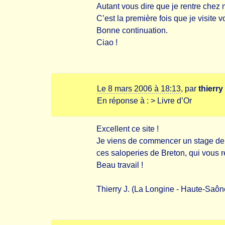
Autant vous dire que je rentre che
C’est la première fois que je visite v
Bonne continuation.
Ciao !
Le 8 mars 2006 à 18:13
,
par
thierry
En réponse à :
> Livre d’Or
Excellent ce site !
Je viens de commencer un stage de 6 
ces saloperies de Breton, qui vous
Beau travail !
Thierry J. (La Longine - Haute-Saôn