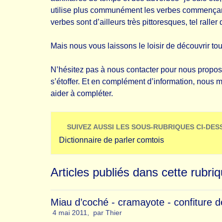
utilise plus communément les verbes commençant
verbes sont d’ailleurs très pittoresques, tel raller
Mais nous vous laissons le loisir de découvrir tout
N’hésitez pas à nous contacter pour nous proposer
s’étoffer. Et en complément d’information, nous 
aider à compléter.
SUIVEZ AUSSI LES SOUS-RUBRIQUES CI-DE
Dictionnaire de parler comtois
Articles publiés dans cette rubri
Miau d’coché - cramayote - confiture de
4 mai 2011
,
par
Thier