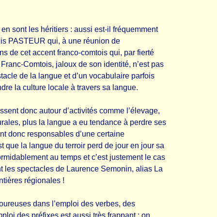
en sont les héritiers : aussi est-il fréquemment
Louis PASTEUR qui, à une réunion de
s de cet accent franco-comtois qui, par fierté
e Franc-Comtois, jaloux de son identité, n’est pas
tacle de la langue et d’un vocabulaire parfois
dre la culture locale à travers sa langue.
issent donc autour d’activités comme l’élevage,
rurales, plus la langue a eu tendance à perdre ses
sont donc responsables d’une certaine
t que la langue du terroir perd de jour en jour sa
formidablement au temps et c’est justement le cas
 sont les spectacles de Laurence Semonin, alias La
tières régionales !
voureuses dans l’emploi des verbes, des
mploi des préfixes est aussi très frappant : on