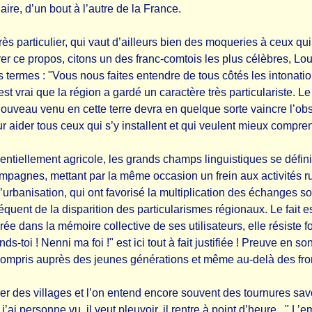
re, d’un bout à l’autre de la France.
ès particulier, qui vaut d’ailleurs bien des moqueries à ceux qui 
trer ce propos, citons un des franc-comtois les plus célèbres, 
 termes : "Vous nous faites entendre de tous côtés les intonation
est vrai que la région a gardé un caractère très particulariste. L
ouveau venu en cette terre devra en quelque sorte vaincre l’obs
ur aider tous ceux qui s’y installent et qui veulent mieux compren
ntiellement agricole, les grands champs linguistiques se défin
s campagnes, mettant par la même occasion un frein aux activités 
 l’urbanisation, qui ont favorisé la multiplication des échanges 
quent de la disparition des particularismes régionaux. Le fait es
ée dans la mémoire collective de ses utilisateurs, elle résiste 
s-toi ! Nenni ma foi !" est ici tout à fait justifiée ! Preuve en
compris auprès des jeunes générations et même au-delà des fron
er des villages et l’on entend encore souvent des tournures sa
’ai personne vu, il veut pleuvoir, il rentre à point d’heure..." L’e