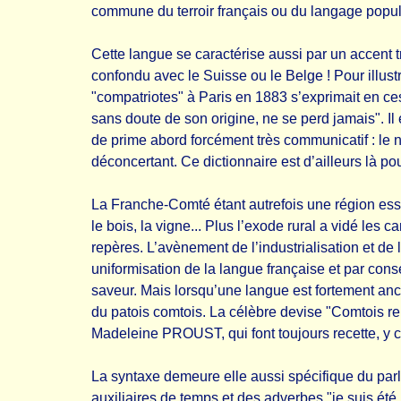
commune du terroir français ou du langage populai
Cette langue se caractérise aussi par un accent tr
confondu avec le Suisse ou le Belge ! Pour illus
"compatriotes" à Paris en 1883 s’exprimait en ces
sans doute de son origine, ne se perd jamais". Il 
de prime abord forcément très communicatif : le n
déconcertant. Ce dictionnaire est d’ailleurs là po
La Franche-Comté étant autrefois une région esse
le bois, la vigne... Plus l’exode rural a vidé le
repères. L’avènement de l’industrialisation et de
uniformisation de la langue française et par consé
saveur. Mais lorsqu’une langue est fortement ancr
du patois comtois. La célèbre devise "Comtois rend
Madeleine PROUST, qui font toujours recette, y 
La syntaxe demeure elle aussi spécifique du parl
auxiliaires de temps et des adverbes "je suis été, j