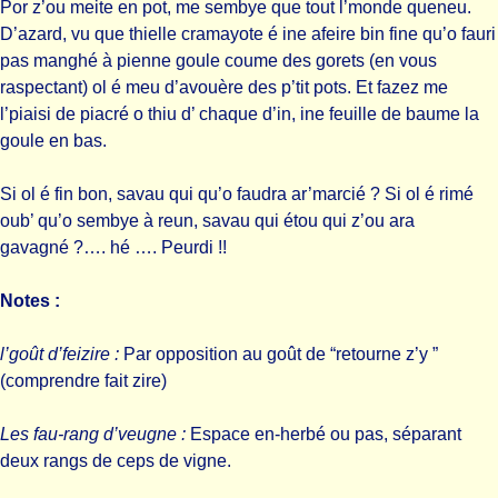
Por z’ou meite en pot, me sembye que tout l’monde queneu.
D’azard, vu que thielle cramayote é ine afeire bin fine qu’o fauri
pas manghé à pienne goule coume des gorets (en vous
raspectant) ol é meu d’avouère des p’tit pots. Et fazez me
l’piaisi de piacré o thiu d’ chaque d’in, ine feuille de baume la
goule en bas.
Si ol é fin bon, savau qui qu’o faudra ar’marcié ? Si ol é rimé
oub’ qu’o sembye à reun, savau qui étou qui z’ou ara
gavagné ?…. hé …. Peurdi !!
Notes :
l’goût d’feizire :
Par opposition au goût de “retourne z’y ”
(comprendre fait zire)
Les fau-rang d’veugne :
Espace en-herbé ou pas, séparant
deux rangs de ceps de vigne.