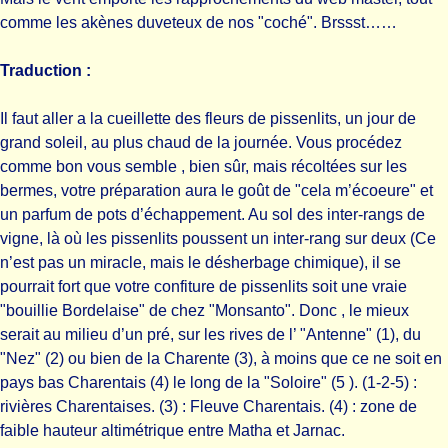
comme les akènes duveteux de nos "coché". Brssst……
Traduction :
Il faut aller a la cueillette des fleurs de pissenlits, un jour de
grand soleil, au plus chaud de la journée. Vous procédez
comme bon vous semble , bien sûr, mais récoltées sur les
bermes, votre préparation aura le goût de "cela m’écoeure" et
un parfum de pots d’échappement. Au sol des inter-rangs de
vigne, là où les pissenlits poussent un inter-rang sur deux (Ce
n’est pas un miracle, mais le désherbage chimique), il se
pourrait fort que votre confiture de pissenlits soit une vraie
"bouillie Bordelaise" de chez "Monsanto". Donc , le mieux
serait au milieu d’un pré, sur les rives de l’ "Antenne" (1), du
"Nez" (2) ou bien de la Charente (3), à moins que ce ne soit en
pays bas Charentais (4) le long de la "Soloire" (5 ). (1-2-5) :
rivières Charentaises. (3) : Fleuve Charentais. (4) : zone de
faible hauteur altimétrique entre Matha et Jarnac.