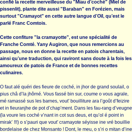
confié la recette merveilleuse du "Miau d’coché" (Miel de
pissenlit), plante dite aussi "Baraban" en Forézien, mais
surtout "Cramayot" en cette autre langue d’Oïl, qu’est le
parlé Franc Comtois.
Cette confiture "la cramayotte", est une spécialité de
Franche Comté. Yany Augiron, que nous remercions au
passage, nous en donne la recette en patois charentais,
ainsi qu’une traduction, qui raviront sans doute à la fois les
amoureux de patois de France et de bonnes recettes
culinaires.
O faut alé quéri des fieure de coché, in jhor de grand soulail, o
pius châ d’la jhôrné. Vous fassé bin sur, coume o vous agrale,
mé ramassé sus les barnes, vout’ bouilliture ara l’goût d’feizire
et in fieuranjhe de pot d’chap’ment. Dans les fau-rang d’veugne
(la voure les coché v’nant in cot sus deus, et qu’ol é point in
mirak’ !!!) o s’pauri que vout’ cramayote séyisse ine vré bouillie
bordelaise de chez Monsanto ! Dont, le meu, o s’ri o mitan d’ine