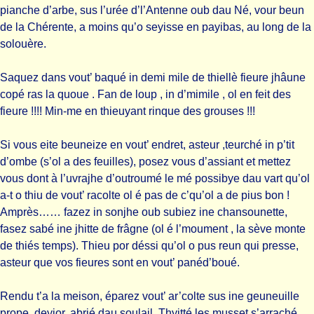
pianche d’arbe, sus l’urée d’l’Antenne oub dau Né, vour beun
de la Chérente, a moins qu’o seyisse en payibas, au long de la
solouère.
Saquez dans vout’ baqué in demi mile de thiellè fieure jhâune
copé ras la quoue . Fan de loup , in d’mimile , ol en feit des
fieure !!!! Min-me en thieuyant rinque des grouses !!!
Si vous eite beuneize en vout’ endret, asteur ,teurché in p’tit
d’ombe (s’ol a des feuilles), posez vous d’assiant et mettez
vous dont à l’uvrajhe d’outroumé le mé possibye dau vart qu’ol
a-t o thiu de vout’ racolte ol é pas de c’qu’ol a de pius bon !
Amprès…… fazez in sonjhe oub subiez ine chansounette,
fasez sabé ine jhitte de frâgne (ol é l’moument , la sève monte
de thiés temps). Thieu por déssi qu’ol o pus reun qui presse,
asteur que vos fieures sont en vout’ panéd’boué.
Rendu t’a la meison, éparez vout’ ar’colte sus ine geuneuille
prope, deyior, abrié dau soulail. Thyitté les musset s’arraché