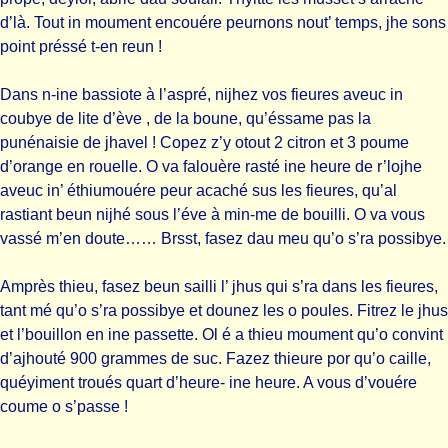
d’là. Tout in moument encouére peurnons nout’ temps, jhe sons
point préssé t-en reun !
Dans n-ine bassiote à l’aspré, nijhez vos fieures aveuc in
coubye de lite d’ève , de la boune, qu’éssame pas la
punénaisie de jhavel ! Copez z’y otout 2 citron et 3 poume
d’orange en rouelle. O va falouère rasté ine heure de r’lojhe
aveuc in’ éthiumouére peur acaché sus les fieures, qu’al
rastiant beun nijhé sous l’éve à min-me de bouilli. O va vous
vassé m’en doute…… Brsst, fasez dau meu qu’o s’ra possibye.
Amprès thieu, fasez beun sailli l’ jhus qui s’ra dans les fieures,
tant mé qu’o s’ra possibye et dounez les o poules. Fitrez le jhus
et l’bouillon en ine passette. Ol é a thieu moument qu’o convint
d’ajhouté 900 grammes de suc. Fazez thieure por qu’o caille,
quéyiment troués quart d’heure- ine heure. A vous d’vouére
coume o s’passe !