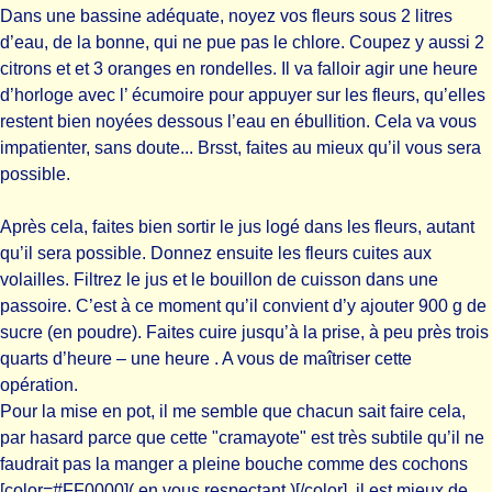
Dans une bassine adéquate, noyez vos fleurs sous 2 litres
d’eau, de la bonne, qui ne pue pas le chlore. Coupez y aussi 2
citrons et et 3 oranges en rondelles. Il va falloir agir une heure
d’horloge avec l’ écumoire pour appuyer sur les fleurs, qu’elles
restent bien noyées dessous l’eau en ébullition. Cela va vous
impatienter, sans doute... Brsst, faites au mieux qu’il vous sera
possible.
Après cela, faites bien sortir le jus logé dans les fleurs, autant
qu’il sera possible. Donnez ensuite les fleurs cuites aux
volailles. Filtrez le jus et le bouillon de cuisson dans une
passoire. C’est à ce moment qu’il convient d’y ajouter 900 g de
sucre (en poudre). Faites cuire jusqu’à la prise, à peu près trois
quarts d’heure – une heure . A vous de maîtriser cette
opération.
Pour la mise en pot, il me semble que chacun sait faire cela,
par hasard parce que cette "cramayote" est très subtile qu’il ne
faudrait pas la manger a pleine bouche comme des cochons
[color=#FF0000]( en vous respectant )[/color], il est mieux de