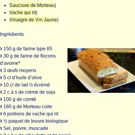
Saucisse de Morteau
|
Vache qui rit
|
Vinaigre de Vin Jaune
|
Ingrédients
150 g de farine type 65
30 g de farine de flocons
d’avoine*
3 œufs moyens
5 cl d’huile d’olive
10 cl de lait ½ écrémé
2 c à s de crème de soja
100 g de comté
160 g de Morteau cuite
6 portions de vache qui rit
½ paquet de levure biologique
Sel, poivre, muscade