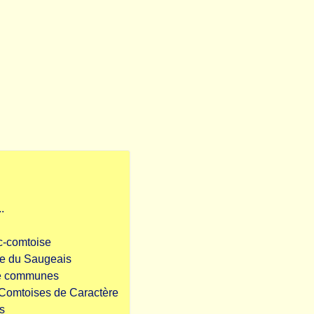
.
c-comtoise
e du Saugeais
de communes
 Comtoises de Caractère
s