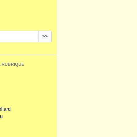
>>
A RUBRIQUE
liard
au