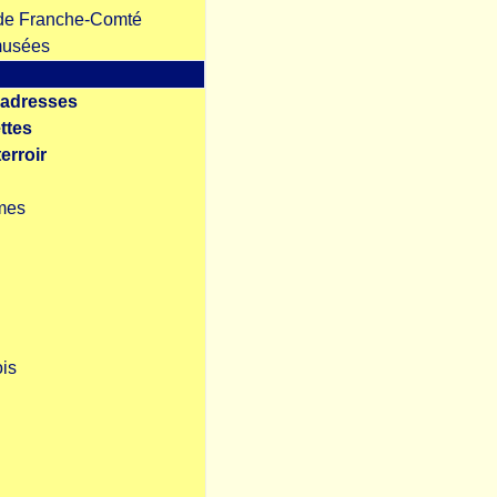
e de Franche-Comté
musées
adresses
ttes
erroir
mes
ois