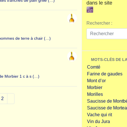
tes tranches de pain grillé (…)
dans le site
Rechercher :
pommes de terre à chair (…)
MOTS-CLÉS DE L
Comté
Farine de gaudes
de Morbier 1 c à s (…)
Mont d’or
Morbier
Morilles
2
Saucisse de Montbé
Saucisse de Morte
Vache qui rit
Vin du Jura