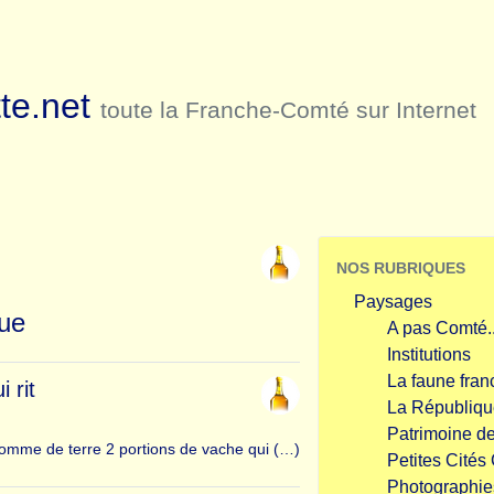
te.net
toute la Franche-Comté sur Internet
NOS RUBRIQUES
Paysages
que
A pas Comté..
Institutions
La faune fran
 rit
La Républiqu
Patrimoine 
pomme de terre 2 portions de vache qui (…)
Petites Cités
Photographie