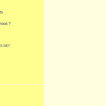
rs
nous ?
E.NET