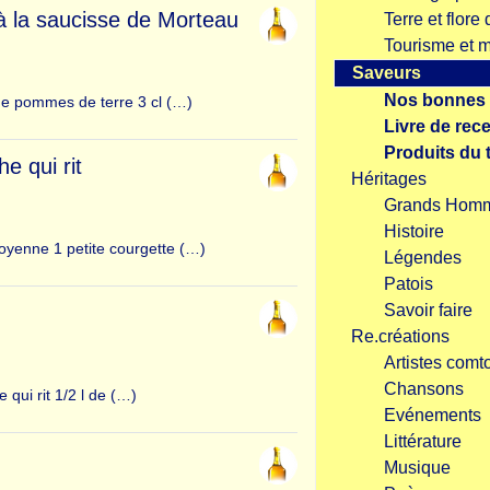
à la saucisse de Morteau
Terre et flor
Tourisme et 
Saveurs
Nos bonnes 
de pommes de terre 3 cl (…)
Livre de rece
Produits du t
e qui rit
Héritages
Grands Hom
Histoire
oyenne 1 petite courgette (…)
Légendes
Patois
Savoir faire
Re.créations
Artistes comt
Chansons
qui rit 1/2 l de (…)
Evénements
Littérature
Musique