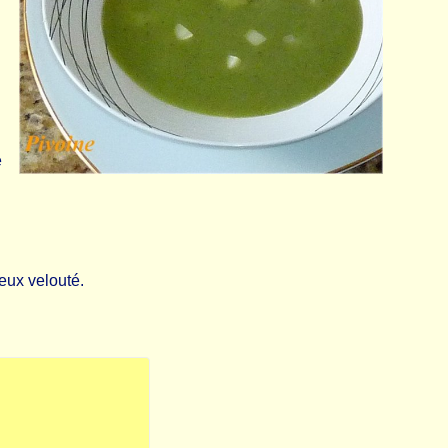
é
ieux velouté.