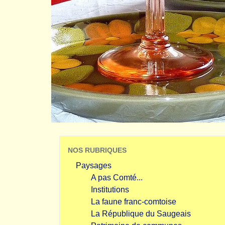
NOS RUBRIQUES
Paysages
A pas Comté...
Institutions
La faune franc-comtoise
La République du Saugeais