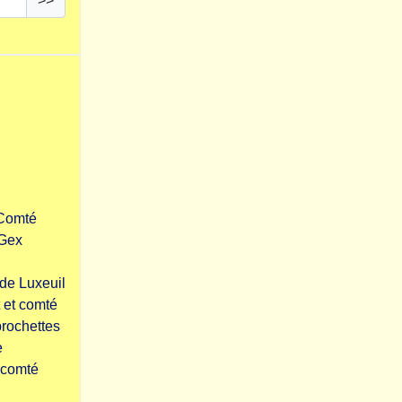
>>
-Comté
 Gex
de Luxeuil
 et comté
brochettes
e
 comté