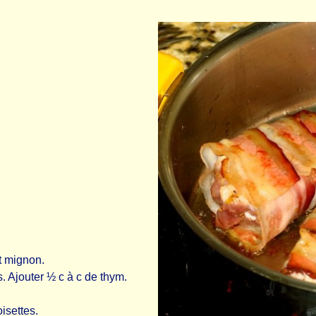
et mignon.
. Ajouter ½ c à c de thym.
isettes.