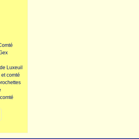
-Comté
 Gex
de Luxeuil
 et comté
brochettes
e
 comté