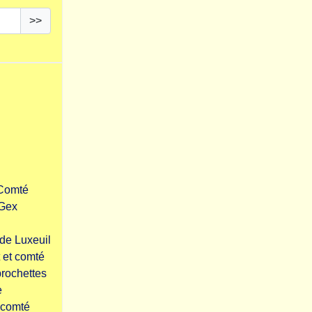
>>
-Comté
 Gex
de Luxeuil
 et comté
brochettes
e
 comté