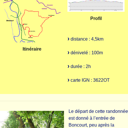
Profil
distance : 4,5km
Itinéraire
dénivelé : 100m
durée : 2h
carte IGN : 3622OT
Le départ de cette randonnée
est donné à l’entrée de
Boncourt, peu après la