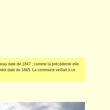
âteau date de 1847 ; comme la précédente elle
ardot date de 1865. La commune veillait à ce