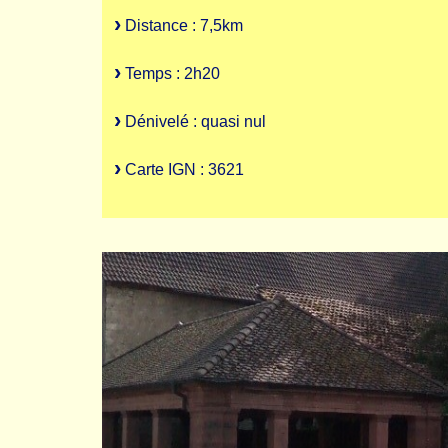
Distance : 7,5km
Temps : 2h20
Dénivelé : quasi nul
Carte IGN : 3621