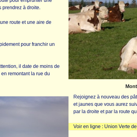
a route pour emprunter une
s prendrez à droite.
 une route et une aire de
apidement pour franchir un
tention, il date de moins de
) en remontant la rue du
Mont
Rejoignez à nouveau des pâtu
et jaunes que vous aurez suiv
par la droite et par la route 
Voir en ligne :
Union Verte d