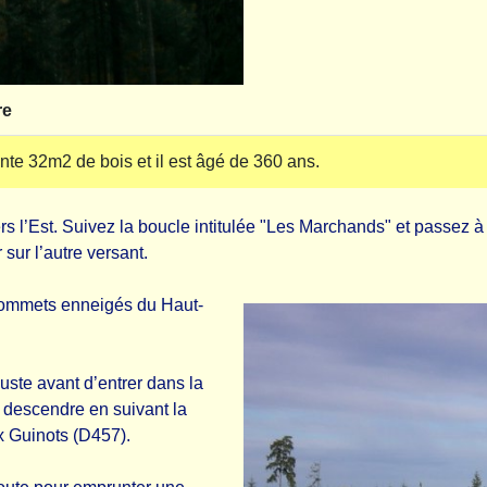
re
nte 32m2 de bois et il est âgé de 360 ans.
ers l’Est. Suivez la boucle intitulée "Les Marchands" et passez à
sur l’autre versant.
 sommets enneigés du Haut-
ste avant d’entrer dans la
La descendre en suivant la
ux Guinots (D457).