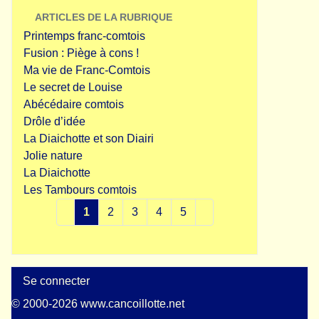
ARTICLES DE LA RUBRIQUE
Printemps franc-comtois
Fusion : Piège à cons !
Ma vie de Franc-Comtois
Le secret de Louise
Abécédaire comtois
Drôle d’idée
La Diaichotte et son Diairi
Jolie nature
La Diaichotte
Les Tambours comtois
1
2
3
4
5
Se connecter
© 2000-2026 www.cancoillotte.net