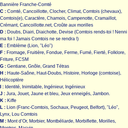
Bannière Franche-Comté
C :
Comté, Cancoillotte, Clocher, Climat, Comtois (chevaux),
Comtois(e), Caractère, Chamois, Campenotte, Cramaillot,
Crémant, Cancoillotte.net, Croûte aux morilles
D :
Doubs, Diairi, Diaichotte, Devise (Comtois rends-toi ! Nenni
ma foi ! Jamais Comtois ne se rendra !)
E :
Emblème (Lion, "Léo")
F :
Fromage, Fruitière, Fondue, Ferme, Fumé, Fierté, Folklore,
Friture, FCSM
G :
Gentiane, Gnôle, Grand Tétras
H :
Haute-Saône, Haut-Doubs, Histoire, Horloge (comtoise),
Hélicoptère
I :
Identité, Inimitable, Ingénieur, Ingénieux
J :
Jura, Jouet, Jaune et bleu, Jeux enneigés, Jambon.
K :
Kiffe
L :
Lion (Franc-Comtois, Sochaux, Peugeot, Belfort), "Léo",
Lynx, Lou Comtois
M :
Mont d’Or, Morbier, Montbéliarde, Morbiflette, Morilles,
Montres, Macvin