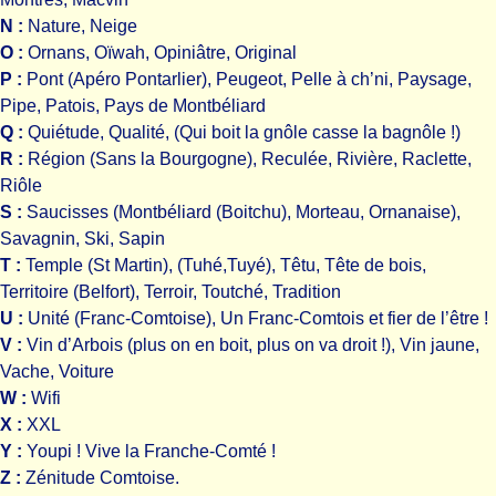
N :
Nature, Neige
O :
Ornans, Oïwah, Opiniâtre, Original
P :
Pont (Apéro Pontarlier), Peugeot, Pelle à ch’ni, Paysage,
Pipe, Patois, Pays de Montbéliard
Q :
Quiétude, Qualité, (Qui boit la gnôle casse la bagnôle !)
R :
Région (Sans la Bourgogne), Reculée, Rivière, Raclette,
Riôle
S :
Saucisses (Montbéliard (Boitchu), Morteau, Ornanaise),
Savagnin, Ski, Sapin
T :
Temple (St Martin), (Tuhé,Tuyé), Têtu, Tête de bois,
Territoire (Belfort), Terroir, Toutché, Tradition
U :
Unité (Franc-Comtoise), Un Franc-Comtois et fier de l’être !
V :
Vin d’Arbois (plus on en boit, plus on va droit !), Vin jaune,
Vache, Voiture
W :
Wifi
X :
XXL
Y :
Youpi ! Vive la Franche-Comté !
Z :
Zénitude Comtoise.