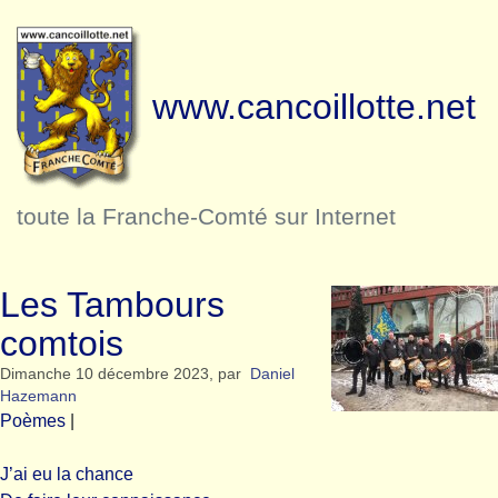
www.cancoillotte.net
toute la Franche-Comté sur Internet
Les Tambours
comtois
Dimanche 10 décembre 2023
,
par
Daniel
Hazemann
Poèmes
|
J’ai eu la chance