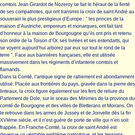
comtois Jean Girardot de Nozeroy se fait le héraut de la fierté
de ses compatriotes, qui ont transmis la croix de saint André au
souverain le plus prestigieux d’Europe : " les princes de la
maison d’Austriche, empereurs et monarques, ont fait tant
d’honneur à la maison de Bourgougne qu’ils ont pris et retenu
son ordre de la Toison d’Or, ses livrées et ses estendarts, qui
se voyent aujourd’hui arborez par eux sur tout le rond de la
terre ". Face aux bannières françaises, elle est utilisée
massivement dans les régiments d’infanterie comtois et
flamands.
Dans la Comté, l’antique signe de ralliement est abondamment
utilisé. Placée aux frontières du pays, gravée dans la pierre des
linteaux, la croix figure également sur les fers de reliure du
Parlement de Dole, sur le sceau des Minimes de la province du
comté de Bourgogne et des villes de Bletterans et Moirans. On
le retrouve dans les armes de Jussey et de Jonvelle dès la fin
XVIème siècle, et il n’est guère de porte de ville qui n’en soit
frappée. En Franche-Comté, la croix de saint André est
devenue un véritable emblème patriotique, et les tensions