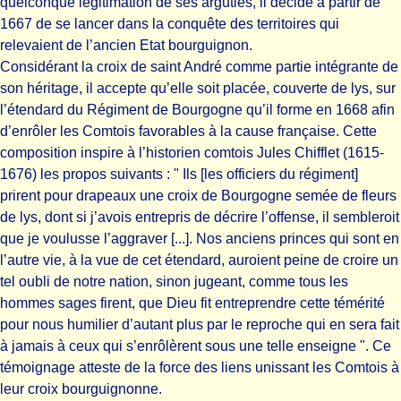
quelconque légitimation de ses arguties, il décide à partir de
1667 de se lancer dans la conquête des territoires qui
relevaient de l’ancien Etat bourguignon.
Considérant la croix de saint André comme partie intégrante de
son héritage, il accepte qu’elle soit placée, couverte de lys, sur
l’étendard du Régiment de Bourgogne qu’il forme en 1668 afin
d’enrôler les Comtois favorables à la cause française. Cette
composition inspire à l’historien comtois Jules Chifflet (1615-
1676) les propos suivants : " Ils [les officiers du régiment]
prirent pour drapeaux une croix de Bourgogne semée de fleurs
de lys, dont si j’avois entrepris de décrire l’offense, il sembleroit
que je voulusse l’aggraver [...]. Nos anciens princes qui sont en
l’autre vie, à la vue de cet étendard, auroient peine de croire un
tel oubli de notre nation, sinon jugeant, comme tous les
hommes sages firent, que Dieu fit entreprendre cette témérité
pour nous humilier d’autant plus par le reproche qui en sera fait
à jamais à ceux qui s’enrôlèrent sous une telle enseigne ". Ce
témoignage atteste de la force des liens unissant les Comtois à
leur croix bourguignonne.