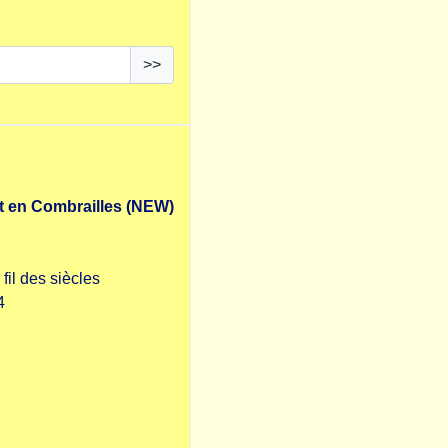
>>
t en Combrailles (NEW)
fil des siècles
4