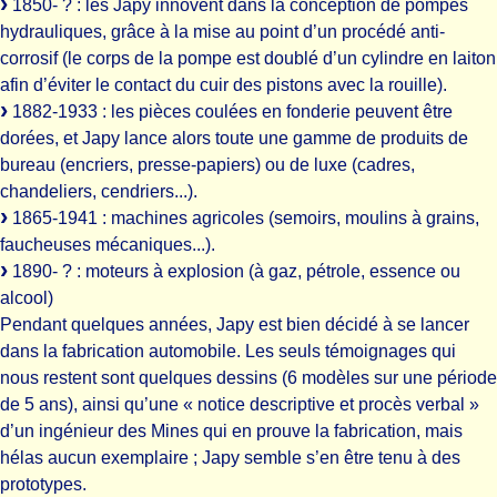
1850- ? : les Japy innovent dans la conception de pompes
hydrauliques, grâce à la mise au point d’un procédé anti-
corrosif (le corps de la pompe est doublé d’un cylindre en laiton
afin d’éviter le contact du cuir des pistons avec la rouille).
1882-1933 : les pièces coulées en fonderie peuvent être
dorées, et Japy lance alors toute une gamme de produits de
bureau (encriers, presse-papiers) ou de luxe (cadres,
chandeliers, cendriers...).
1865-1941 : machines agricoles (semoirs, moulins à grains,
faucheuses mécaniques...).
1890- ? : moteurs à explosion (à gaz, pétrole, essence ou
alcool)
Pendant quelques années, Japy est bien décidé à se lancer
dans la fabrication automobile. Les seuls témoignages qui
nous restent sont quelques dessins (6 modèles sur une période
de 5 ans), ainsi qu’une « notice descriptive et procès verbal »
d’un ingénieur des Mines qui en prouve la fabrication, mais
hélas aucun exemplaire ; Japy semble s’en être tenu à des
prototypes.