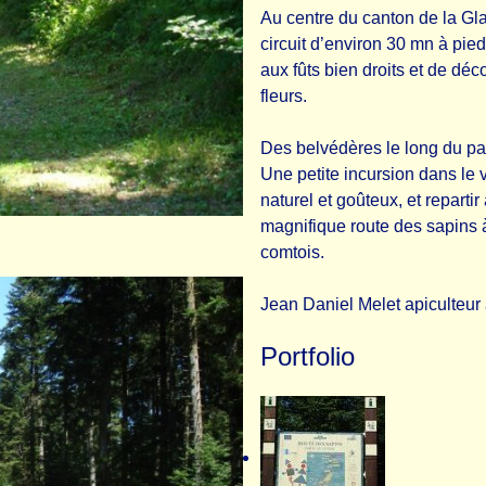
Au centre du canton de la Glac
circuit d’environ 30 mn à pi
aux fûts bien droits et de déc
fleurs.
Des belvédères le long du par
Une petite incursion dans le 
naturel et goûteux, et repartir
magnifique route des sapins 
comtois.
Jean Daniel Melet apiculteur
Portfolio