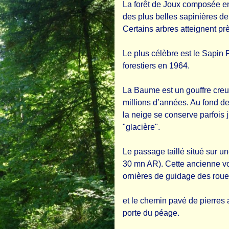
La forêt de Joux composée en
des plus belles sapinières de
Certains arbres atteignent pr
Le plus célèbre est le Sapin 
forestiers en 1964.
La Baume est un gouffre creu
millions d’années. Au fond de
la neige se conserve parfois j
"glacière".
Le passage taillé situé sur u
30 mn AR). Cette ancienne vo
ornières de guidage des roue
et le chemin pavé de pierres 
porte du péage.