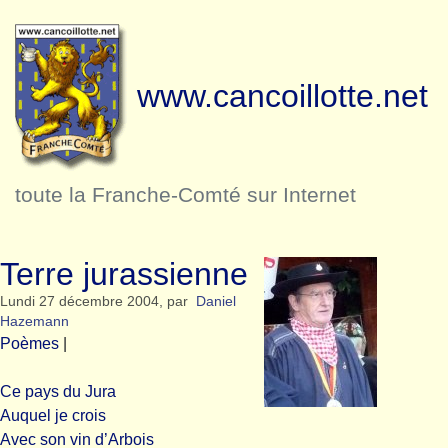
www.cancoillotte.net
toute la Franche-Comté sur Internet
Terre jurassienne
Lundi 27 décembre 2004
,
par
Daniel
Hazemann
Poèmes
|
Ce pays du Jura
Auquel je crois
Avec son vin d’Arbois