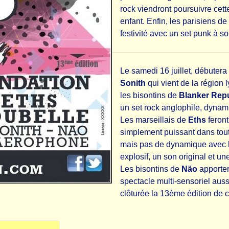
rock viendront poursuivre cet
enfant. Enfin, les parisiens de
festivité avec un set punk à so
Le samedi 16 juillet, débutera
Sonith
qui vient de la région 
les bisontins de
Blanker Rep
un set rock anglophile, dynam
Les marseillais de
Eths
feront
simplement puissant dans to
mais pas de dynamique avec
explosif, un son original et une
Les bisontins de
Näo
apportero
spectacle multi-sensoriel aussi
clôturée la 13ème édition de ce