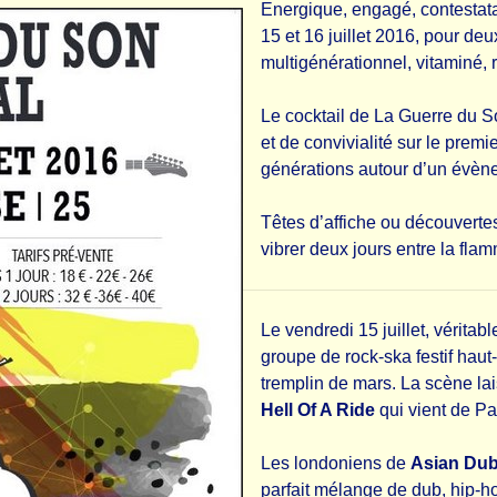
Energique, engagé, contestatai
15 et 16 juillet 2016, pour deu
multigénérationnel, vitaminé, r
Le cocktail de La Guerre du So
et de convivialité sur le prem
générations autour d’un évèn
Têtes d’affiche ou découvertes 
vibrer deux jours entre la fla
Le vendredi 15 juillet, véritab
groupe de rock-ska festif hau
tremplin de mars. La scène lai
Hell Of A Ride
qui vient de Pa
Les londoniens de
Asian Dub
parfait mélange de dub, hip-h