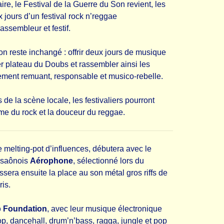
re, le Festival de la Guerre du Son revient, les
x jours d’un festival rock n’reggae
assembleur et festif.
n reste inchangé : offrir deux jours de musique
ier plateau du Doubs et rassembler ainsi les
ement remuant, responsable et musico-rebelle.
de la scène locale, les festivaliers pourront
mme du rock et la douceur du reggae.
le melting-pot d’influences, débutera avec le
t-saônois
Aérophone
, sélectionné lors du
ssera ensuite la place au son métal gros riffs de
ris.
 Foundation
, avec leur musique électronique
op, dancehall, drum’n’bass, ragga, jungle et pop