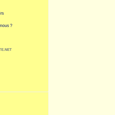
irs
nous ?
TE.NET