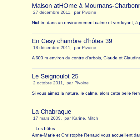
Maison atHOme à Mournans-Charbon
27 décembre 2011
,
par
Pivoine
Nichée dans un environnement calme et verdoyant, à pr
En Cesy chambre d’hôtes 39
18 décembre 2011
,
par
Pivoine
A 600 m environ du centre d’arbois, Claude et Claudin
Le Seignoulot 25
2 octobre 2011
,
par
Pivoine
Si vous aimez la nature, le calme, alors cette belle fe
La Chabraque
17 mars 2009
,
par
Karine
,
Mitch
– Les hôtes :
Anne-Marie et Christophe Renaud vous accueillent dan