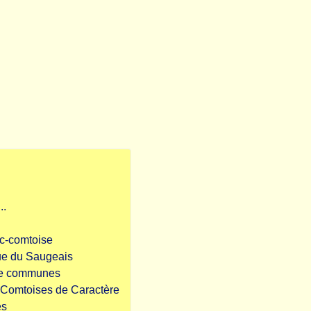
..
nc-comtoise
ue du Saugeais
de communes
s Comtoises de Caractère
es