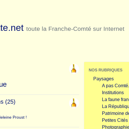
te.net
toute la Franche-Comté sur Internet
NOS RUBRIQUES
Paysages
que
A pas Comté.
Institutions
La faune fra
s (25)
La Républiq
Patrimoine 
eleine Proust !
Petites Cité
Photographi