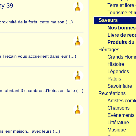
ny 39
Terre et flo
Tourisme et
Saveurs
oximité de la forêt, cette maison (…)
Nos bonnes
Livre de rec
Produits du 
Héritages
e Trezain vous accueillent dans leur (…)
Grands Hom
Histoire
Légendes
Patois
Savoir faire
rme abritant 3 chambres d’hôtes est faite (…)
Re.créations
Artistes comt
Chansons
Evénements
Littérature
Musique
s leur maison... avec leurs (…)