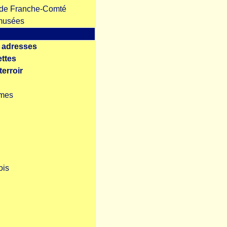
re de Franche-Comté
 musées
 adresses
ettes
terroir
mes
ois