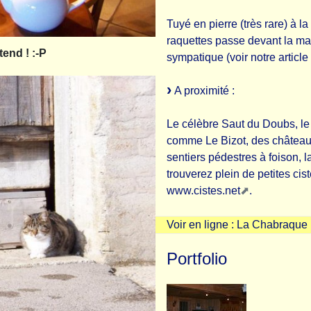
Tuyé en pierre (très rare) à l
raquettes passe devant la mai
tend ! :-P
sympatique (voir notre articl
A proximité :
Le célèbre Saut du Doubs, le 
comme Le Bizot, des châteaux
sentiers pédestres à foison, l
trouverez plein de petites cis
www.cistes.net
.
Voir en ligne :
La Chabraque
Portfolio