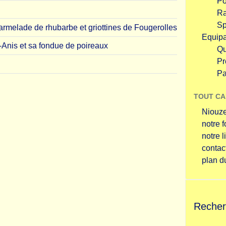
P
Ra
Sp
armelade de rhubarbe et griottines de Fougerolles
Equip
-Anis et sa fondue de poireaux
Qu
Pr
Pa
TOUT CA
Niouze
notre 
notre l
contac
plan du
Recher