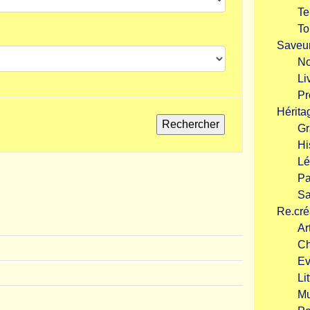
Te
To
Saveu
No
Li
Pr
Hérita
G
Hi
Lé
Pa
Sa
Re.cré
Ar
C
Ev
Li
Mu