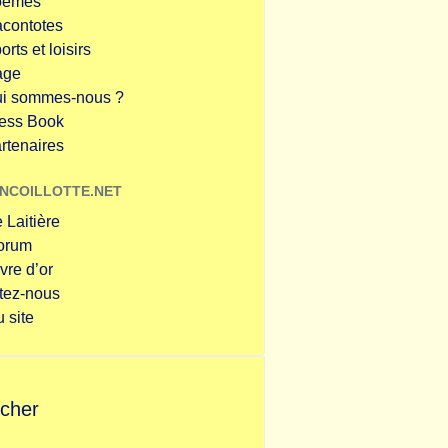
oèmes
contotes
orts et loisirs
age
i sommes-nous ?
ess Book
rtenaires
NCOILLOTTE.NET
 Laitière
forum
ivre d’or
tez-nous
 site
cher