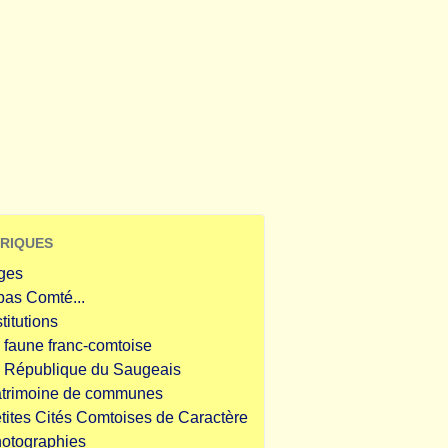
RIQUES
ges
pas Comté...
stitutions
 faune franc-comtoise
 République du Saugeais
trimoine de communes
tites Cités Comtoises de Caractère
otographies