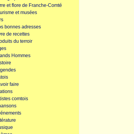
rre et flore de Franche-Comté
urisme et musées
rs
s bonnes adresses
vre de recettes
oduits du terroir
ges
rands Hommes
stoire
gendes
tois
voir faire
ations
tistes comtois
hansons
énements
ttérature
sique