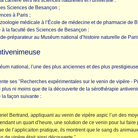
carrière vers les sciences naturelles et l’université :
 des Sciences de Besançon ;
ences à Paris ;
 zoologie médicale à l’École de médecine et de pharmacie de 
e à la faculté des Sciences de Besançon :
de-préparateur au Muséum national d’histoire naturelle de Pari
ntivenimeuse
éum national, l’une des plus anciennes et des plus prestigieuses
ésente ses "Recherches expérimentales sur le venin de vipère - 
 ni plus ni moins que de la découverte de la sérothérapie antiven
la façon suivante :
iel Bertrand, appliquant au venin de vipère aspic l’un des moy
 pendant un quart d’heure, une solution de ce venin pour lui faire 
vue de l’applicaiton pratique, ils montrent que le sang ds anima
nin de vipère était ainsi découverte."