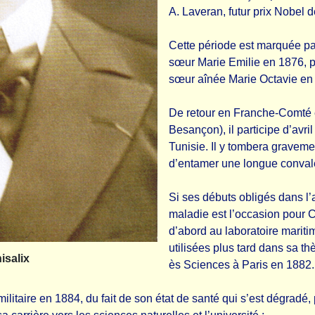
A. Laveran, futur prix Nobel
Cette période est marquée pa
sœur Marie Emilie en 1876, p
sœur aînée Marie Octavie en
De retour en Franche-Comté e
Besançon), il participe d’avri
Tunisie. Il y tombera gravem
d’entamer une longue conval
Si ses débuts obligés dans l’
maladie est l’occasion pour Cé
d’abord au laboratoire mariti
utilisées plus tard dans sa t
isalix
ès Sciences à Paris en 1882.
litaire en 1884, du fait de son état de santé qui s’est dégradé, p