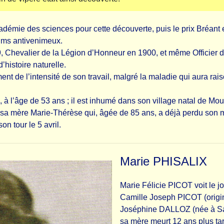
cadémie des sciences pour cette découverte, puis le prix Bréant
rums antivenimeux.
899, Chevalier de la Légion d’Honneur en 1900, et même Officier d
histoire naturelle.
de l’intensité de son travail, malgré la maladie qui aura raison 
à l’âge de 53 ans ; il est inhumé dans son village natal de Mou
 sa mère Marie-Thérèse qui, âgée de 85 ans, a déjà perdu son mar
n tour le 5 avril.
Marie PHISALIX
Marie Félicie PICOT voit le j
Camille Joseph PICOT (origin
Joséphine DALLOZ (née à Sai
sa mère meurt 12 ans plus ta