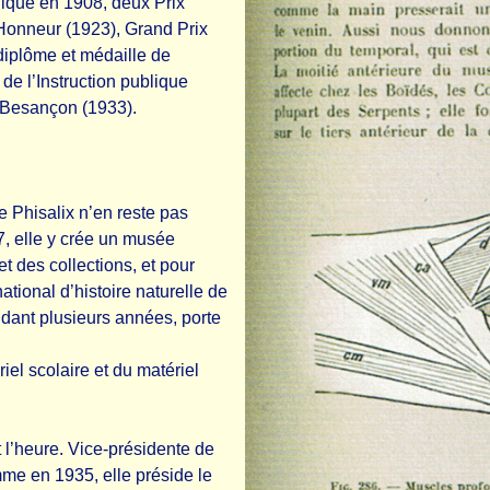
lique en 1908, deux Prix
’Honneur (1923), Grand Prix
diplôme et médaille de
de l’Instruction publique
 Besançon (1933).
 Phisalix n’en reste pas
, elle y crée un musée
 et des collections, et pour
tional d’histoire naturelle de
endant plusieurs années, porte
iel scolaire et du matériel
 l’heure. Vice-présidente de
emme en 1935, elle préside le