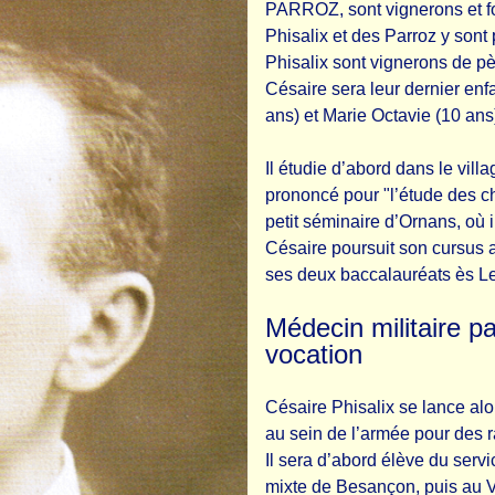
PARROZ, sont vignerons et font
Phisalix et des Parroz y sont
Phisalix sont vignerons de pè
Césaire sera leur dernier enf
ans) et Marie Octavie (10 ans
Il étudie d’abord dans le villa
prononcé pour "l’étude des ch
petit séminaire d’Ornans, où il
Césaire poursuit son cursus 
ses deux baccalauréats ès Le
Médecin militaire pa
vocation
Césaire Phisalix se lance alo
au sein de l’armée pour des
Il sera d’abord élève du servi
mixte de Besançon, puis au Va