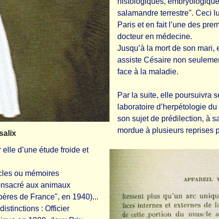
histologiques, embryologique
salamandre terrestre". Ceci l
Paris et en fait l’une des pr
docteur en médecine.
Jusqu’à la mort de son mari, el
assiste Césaire non seuleme
face à la maladie.
Par la suite, elle poursuivr
laboratoire d’herpétologie d
son sujet de prédilection, à sa
mordue à plusieurs reprises 
salix
 elle d’une étude froide et
ticles ou mémoires
consacré aux animaux
ipères de France", en 1940)...
stinctions : Officier