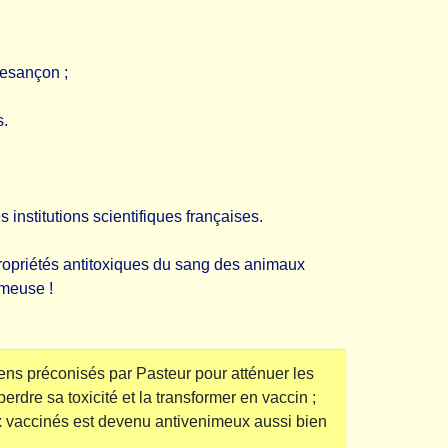
Besançon ;
s.
 institutions scientifiques françaises.
Propriétés antitoxiques du sang des animaux
imeuse !
ens préconisés par Pasteur pour atténuer les
perdre sa toxicité et la transformer en vaccin ;
ux vaccinés est devenu antivenimeux aussi bien