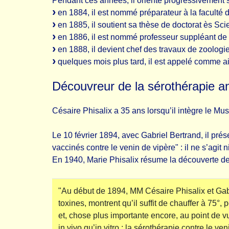
Pendant ces années, il oriente progressivement sa 
en 1884, il est nommé préparateur à la faculté
en 1885, il soutient sa thèse de doctorat ès Sci
en 1886, il est nommé professeur suppléant de
en 1888, il devient chef des travaux de zoologi
quelques mois plus tard, il est appelé comme ai
Découvreur de la sérothérapie a
Césaire Phisalix a 35 ans lorsqu’il intègre le Mus
Le 10 février 1894, avec Gabriel Bertrand, il pr
vaccinés contre le venin de vipère" : il ne s’agit
En 1940, Marie Phisalix résume la découverte de 
"Au début de 1894, MM Césaire Phisalix et Gabr
toxines, montrent qu’il suffit de chauffer à 75°,
et, chose plus importante encore, au point de 
in vivo qu’in vitro : la sérothérapie contre le ve