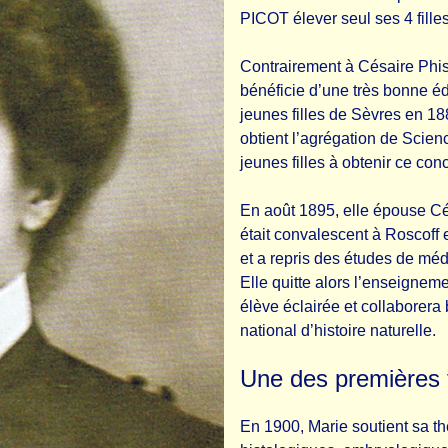
PICOT élever seul ses 4 filles
Contrairement à Césaire Phisa
bénéficie d’une très bonne é
jeunes filles de Sèvres en 18
obtient l’agrégation de Scien
jeunes filles à obtenir ce conc
En août 1895, elle épouse Cé
était convalescent à Roscoff
et a repris des études de mé
Elle quitte alors l’enseigneme
élève éclairée et collaborer
national d’histoire naturelle.
Une des premières
En 1900, Marie soutient sa t