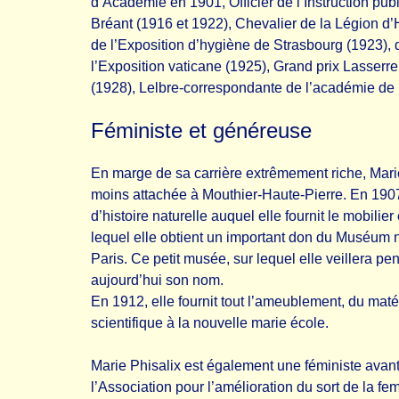
d’Académie en 1901, Officier de l’Instruction pub
Bréant (1916 et 1922), Chevalier de la Légion d
de l’Exposition d’hygiène de Strasbourg (1923), 
l’Exposition vaticane (1925), Grand prix Lasserre 
(1928), Lelbre-correspondante de l’académie de
Féministe et généreuse
En marge de sa carrière extrêmement riche, Marie
moins attachée à Mouthier-Haute-Pierre. En 1907
d’histoire naturelle auquel elle fournit le mobilier
lequel elle obtient un important don du Muséum na
Paris. Ce petit musée, sur lequel elle veillera p
aujourd’hui son nom.
En 1912, elle fournit tout l’ameublement, du matér
scientifique à la nouvelle marie école.
Marie Phisalix est également une féministe avant
l’Association pour l’amélioration du sort de la f