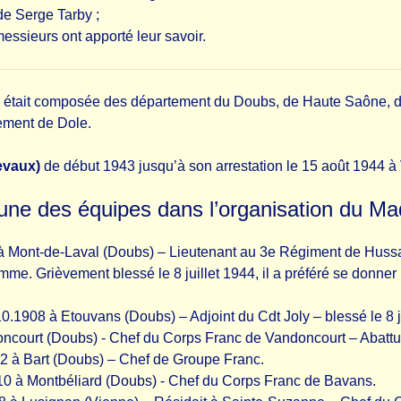
 de Serge Tarby ;
messieurs ont apporté leur savoir.
était composée des département du Doubs, de Haute Saône, du Te
sement de Dole.
evaux)
de début 1943 jusqu’à son arrestation le 15 août 1944 à V
une des équipes dans l’organisation du Ma
0 à Mont-de-Laval (Doubs) – Lieutenant au 3e Régiment de H
femme. Grièvement blessé le 8 juillet 1944, il a préféré se donne
.10.1908 à Etouvans (Doubs) – Adjoint du Cdt Joly – blessé le 8 j
ncourt (Doubs) - Chef du Corps Franc de Vandoncourt – Abattu
12 à Bart (Doubs) – Chef de Groupe Franc.
910 à Montbéliard (Doubs) - Chef du Corps Franc de Bavans.