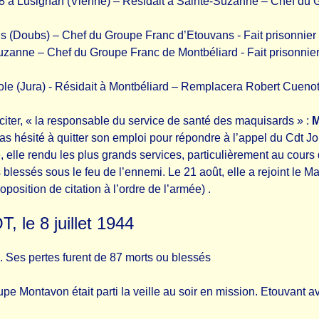
98 à Lusignan (Vienne) – Résidait à Sainte-Suzanne – Chef du Gro
s (Doubs) – Chef du Groupe Franc d’Etouvans - Fait prisonnier l
zanne – Chef du Groupe Franc de Montbéliard - Fait prisonnier le
le (Jura) - Résidait à Montbéliard – Remplacera Robert Cuenot 
 citer, « la responsable du service de santé des maquisards » :
M
pas hésité à quitter son emploi pour répondre à l’appel du Cdt Jo
lle rendu les plus grands services, particulièrement au cours d
s blessés sous le feu de l’ennemi. Le 21 août, elle a rejoint le 
position de citation à l’ordre de l’armée) .
e 8 juillet 1944
. Ses pertes furent de 87 morts ou blessés
e Montavon était parti la veille au soir en mission. Etouvant avai