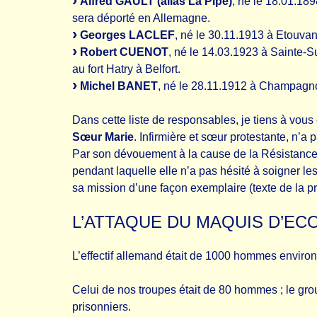
Alfred GAULT (alias La Pipe)
, né le 18.01.18
sera déporté en Allemagne.
Georges LACLEF
, né le 30.11.1913 à Etouvan
Robert CUENOT
, né le 14.03.1923 à Sainte-Su
au fort Hatry à Belfort.
Michel BANET
, né le 28.11.1912 à Champagno
Dans cette liste de responsables, je tiens à vous
Sœur Marie
. Infirmière et sœur protestante, n’a 
Par son dévouement à la cause de la Résistance, e
pendant laquelle elle n’a pas hésité à soigner le
sa mission d’une façon exemplaire (texte de la pro
L’ATTAQUE DU MAQUIS D’ECOT, l
L’effectif allemand était de 1000 hommes environ
Celui de nos troupes était de 80 hommes ; le group
prisonniers.