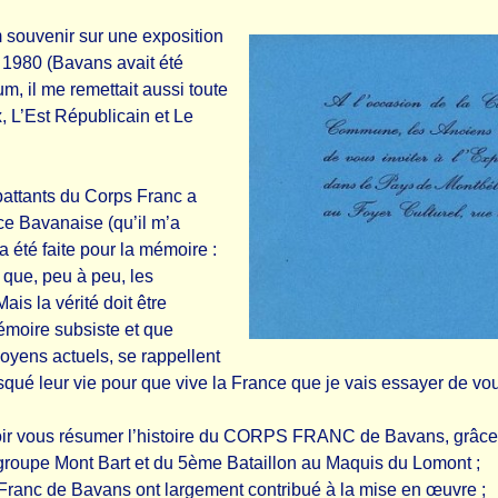
m souvenir sur une exposition
 1980 (Bavans avait été
m, il me remettait aussi toute
, L’Est Républicain et Le
battants du Corps Franc a
nce Bavanaise (qu’il m’a
 été faite pour la mémoire :
 que, peu à peu, les
ais la vérité doit être
émoire subsiste et que
oyens actuels, se rappellent
ué leur vie pour que vive la France que je vais essayer de vous
voir vous résumer l’histoire du CORPS FRANC de Bavans, grâce à
roupe Mont Bart et du 5ème Bataillon au Maquis du Lomont ;
 Franc de Bavans ont largement contribué à la mise en œuvre ;