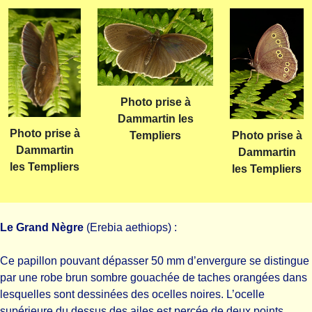
Photo prise à
Dammartin les
Photo prise à
Templiers
Photo prise à
Dammartin
Dammartin
les Templiers
les Templiers
Le Grand Nègre
(Erebia aethiops) :
Ce papillon pouvant dépasser 50 mm d’envergure se distingue
par une robe brun sombre gouachée de taches orangées dans
lesquelles sont dessinées des ocelles noires. L’ocelle
supérieure du dessus des ailes est percée de deux points