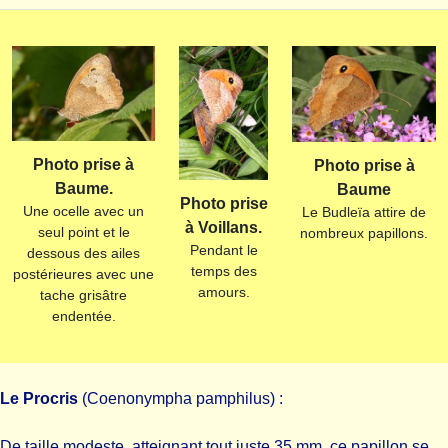
Photo prise à
Photo prise à
Baume.
Baume
Photo prise
Une ocelle avec un
Le Budleïa attire de
à Voillans.
seul point et le
nombreux papillons.
Pendant le
dessous des ailes
temps des
postérieures avec une
amours.
tache grisâtre
endentée.
Le Procris
(Coenonympha pamphilus) :
De taille modeste, atteignant tout juste 35 mm, ce papillon se