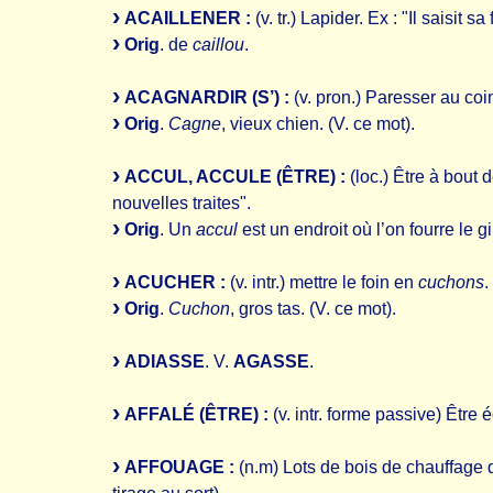
ACAILLENER :
(v. tr.) Lapider. Ex : "Il saisit s
Orig
. de
caillou
.
ACAGNARDIR (S’) :
(v. pron.) Paresser au coin
Orig
.
Cagne
, vieux chien. (V. ce mot).
ACCUL, ACCULE (ÊTRE) :
(loc.) Être à bout 
nouvelles traites".
Orig
. Un
accul
est un endroit où l’on fourre le g
ACUCHER :
(v. intr.) mettre le foin en
cuchons
.
Orig
.
Cuchon
, gros tas. (V. ce mot).
ADIASSE
. V.
AGASSE
.
AFFALÉ (ÊTRE) :
(v. intr. forme passive) Être 
AFFOUAGE :
(n.m) Lots de bois de chauffage 