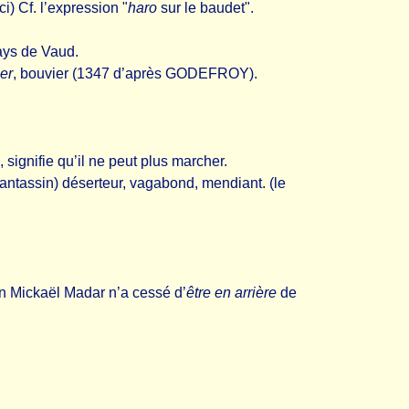
ici) Cf. l’expression "
haro
sur le baudet".
ays de Vaud.
ier
, bouvier (1347 d’après GODEFROY).
 signifie qu’il ne peut plus marcher.
 fantassin) déserteur, vagabond, mendiant. (le
ien Mickaël Madar n’a cessé d’
être en arrière
de