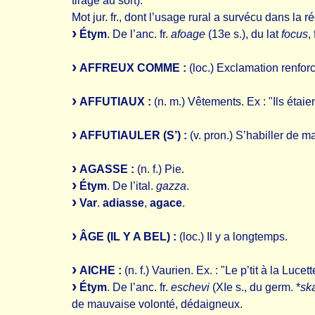
tirage au sort).
Mot jur. fr., dont l’usage rural a survécu dans la r
Étym
. De l’anc. fr.
afoage
(13e s.), du lat
focus
,
AFFREUX COMME :
(loc.) Exclamation renforcé
AFFUTIAUX :
(n. m.) Vêtements. Ex : "Ils étai
AFFUTIAULER (S’) :
(v. pron.) S’habiller de ma
AGASSE :
(n. f.) Pie.
Étym
. De l’ital.
gazza
.
Var
.
adiasse
,
agace
.
ÂGE (IL Y A BEL) :
(loc.) Il y a longtemps.
AICHE :
(n. f.) Vaurien. Ex. : "Le p’tit à la Luce
Étym
. De l’anc. fr.
eschevi
(XIe s., du germ. *
ska
de mauvaise volonté, dédaigneux.