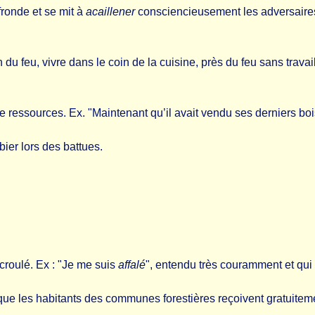
a fronde et se mit à
acaillener
consciencieusement les adversaire
 du feu, vivre dans le coin de la cuisine, près du feu sans travai
de ressources. Ex. "Maintenant qu’il avait vendu ses derniers bois,
ibier lors des battues.
écroulé. Ex : "Je me suis
affalé
", entendu très couramment et qui s
que les habitants des communes forestières reçoivent gratuitem