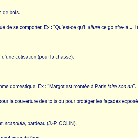
n de bois.
que de se comporter. Ex : "Qu’est-ce qu’il
allure
ce goinfre-là... I
u d’une cotisation (pour la chasse).
mme domestique. Ex : "Margot est montée à Paris
faire son an
".
 pour la couverture des toits ou pour protéger les façades exposée
at.
scandula
, bardeau (J.-P. COLIN).