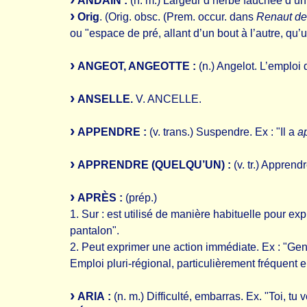
ANDAIN :
(n. m.) Largeur d’herbe fauchée d’un
Orig
. (Orig. obsc. (Prem. occur. dans
Renaut d
ou "espace de pré, allant d’un bout à l’autre, q
ANGEOT, ANGEOTTE :
(n.) Angelot. L’emploi d
ANSELLE.
V. ANCELLE.
APPENDRE :
(v. trans.) Suspendre. Ex : "Il a
a
APPRENDRE (QUELQU’UN) :
(v. tr.) Appren
APRÈS :
(prép.)
1. Sur : est utilisé de manière habituelle pour ex
pantalon".
2. Peut exprimer une action immédiate. Ex : "Ge
Emploi pluri-régional, particulièrement fréquent
ARIA :
(n. m.) Difficulté, embarras. Ex. "Toi, 