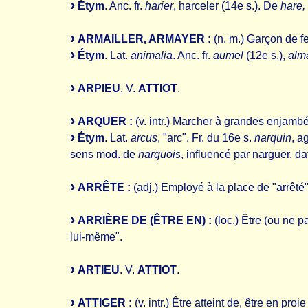
Étym
. Anc. fr.
harier
, harceler (14e s.). De
hare,
ARMAILLER, ARMAYER :
(n. m.) Garçon de f
Étym
. Lat.
animalia
. Anc. fr.
aumel
(12e s.),
alma
ARPIEU
. V.
ATTIOT
.
ARQUER :
(v. intr.) Marcher à grandes enjambé
Étym
. Lat.
arcus
, "arc". Fr. du 16e s.
narquin
, a
sens mod. de
narquois
, influencé par narguer, da
ARRÊTE :
(adj.) Employé à la place de "arrêté
ARRIÈRE DE (ÊTRE EN) :
(loc.) Être (ou ne p
lui-même".
ARTIEU
. V.
ATTIOT
.
ATTIGER :
(v. intr.) Être atteint de, être en proi