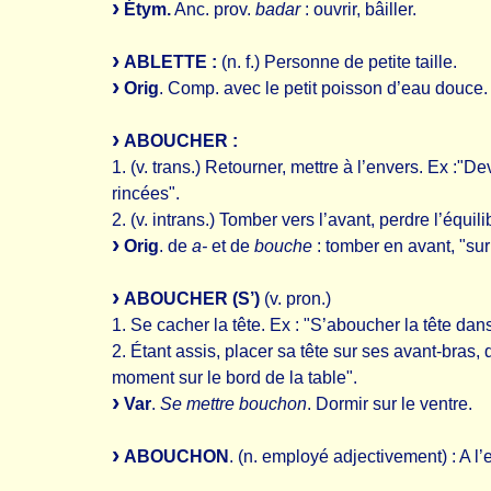
Étym.
Anc. prov.
badar
: ouvrir, bâiller.
ABLETTE :
(n. f.) Personne de petite taille.
Orig
. Comp. avec le petit poisson d’eau douce.
ABOUCHER :
1. (v. trans.) Retourner, mettre à l’envers. Ex :"D
rincées".
2. (v. intrans.) Tomber vers l’avant, perdre l’équilib
Orig
. de
a-
et de
bouche
: tomber en avant, "sur
ABOUCHER (S’)
(v. pron.)
1. Se cacher la tête. Ex : "S’aboucher la tête dans 
2. Étant assis, placer sa tête sur ses avant-bras, q
moment sur le bord de la table".
Var
.
Se mettre bouchon
. Dormir sur le ventre.
ABOUCHON
. (n. employé adjectivement) : A l’