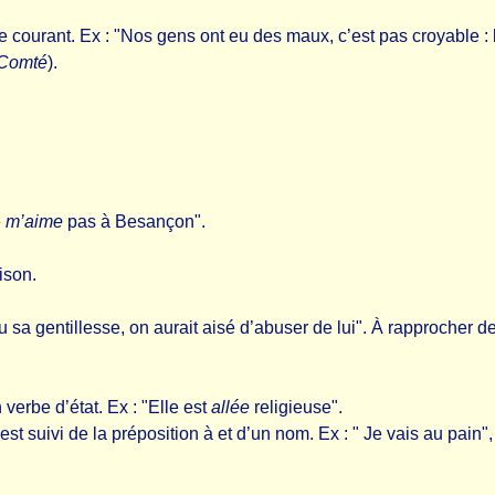
ge courant. Ex : "Nos gens ont eu des maux, c’est pas croyable :
-Comté
).
.
e
m’aime
pas à Besançon".
ison.
u sa gentillesse, on aurait aisé d’abuser de lui". À rapprocher d
 verbe d’état. Ex : "Elle est
allée
religieuse".
r est suivi de la préposition à et d’un nom. Ex : " Je vais au pain