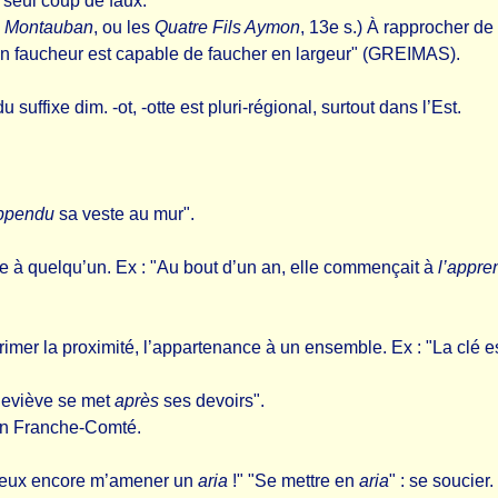
 seul coup de faux.
e Montauban
, ou les
Quatre Fils Aymon
, 13e s.) À rapprocher de l
u’un faucheur est capable de faucher en largeur" (GREIMAS).
u suffixe dim. -ot, -otte est pluri-régional, surtout dans l’Est.
ppendu
sa veste au mur".
dre à quelqu’un. Ex : "Au bout d’un an, elle commençait à
l’appre
primer la proximité, l’appartenance à un ensemble. Ex : "La clé e
neviève se met
après
ses devoirs".
 en Franche-Comté.
tu veux encore m’amener un
aria
!" "Se mettre en
aria
" : se soucier.