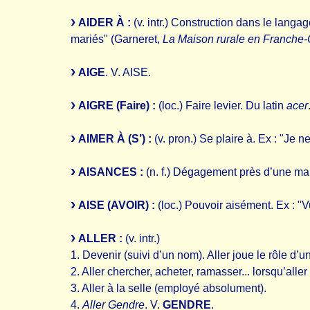
AIDER À :
(v. intr.) Construction dans le langa
mariés" (Garneret,
La Maison rurale en Franche
AIGE
. V. AISE.
AIGRE (Faire) :
(loc.) Faire levier. Du latin
acer
AIMER À (S’) :
(v. pron.) Se plaire à. Ex : "Je n
AISANCES :
(n. f.) Dégagement près d’une ma
AISE (AVOIR) :
(loc.) Pouvoir aisément. Ex : "V
ALLER :
(v. intr.)
1. Devenir (suivi d’un nom). Aller joue le rôle d’un
2. Aller chercher, acheter, ramasser... lorsqu’alle
3. Aller à la selle (employé absolument).
4.
Aller Gendre
. V.
GENDRE
.