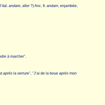
’ital.
andare
, aller ?) Anc. fr.
andain
, enjambée,
ndre
à marcher".
st
après
la serrure", "J’ai de la boue
après
mon