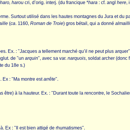
 haro, harou
cri, d’orig. interj. (du francique *
hara
: cf. angl
here
, 
erme. Surtout utilisé dans les hautes montagnes du Jura et du p
ille
(
ca
. 1160,
Roman de Troie
) gros bétail, qui a donné
almaill
es. Ex. : "Jacques a tellement marché qu’il ne peut plus arquer",
gglut. de "un
arquin
", avec sa var.
narquois
, soldat archer (donc
te du 18e s.)
". Ex : "Ma montre est
arrête
".
as être) à la hauteur. Ex. : "Durant toute la rencontre, le Sochal
e à. Ex : "Il est bien attigé de rhumatismes".