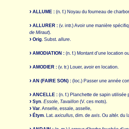
ALLUME :
(n. f.) Noyau du fourneau de charbo
ALLURER :
(v. intr.) Avoir une manière spécifi
de Miraut
).
Orig
. Subst.
allure
.
AMODIATION :
(n. f.) Montant d’une location o
AMODIER :
(v. tr.) Louer, avoir en location.
AN (FAIRE SON) :
(loc.) Passer une année co
ANCELLE :
(n. f.) Planchette de sapin utilisée
Syn
.
Essole
,
Tavaillon
(V. ces mots).
Var
. Anselle, essale, asselle,
Étym
. Lat.
axicullus
, dim. de
axis
. Ou altér. du l