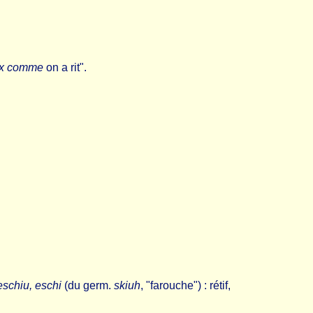
ux comme
on a rit".
eschiu, eschi
(du germ.
skiuh
, "farouche") : rétif,