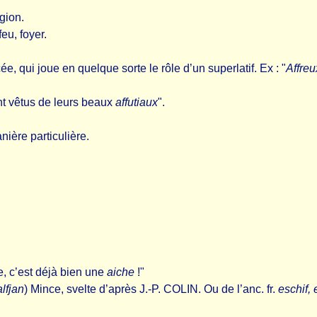
égion.
 feu, foyer.
e, qui joue en quelque sorte le rôle d’un superlatif. Ex : "
Affre
ent vêtus de leurs beaux
affutiaux
".
nière particulière.
tte, c’est déjà bien une
aiche
!"
lfjan
) Mince, svelte d’après J.-P. COLIN. Ou de l’anc. fr.
eschif, 