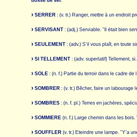
bosse de sel
.
SERRER
: (v. tr.) Ranger, mettre à un endroit 
SERVISANT
: (adj.) Serviable. "Il était bien
ser
SEULEMENT
: (adv.) S’il vous plaît, en toute s
SI TELLEMENT
: (adv. superlatif) Tellement, si. 
SOLE
: (n. f.) Partie du terroir dans le cadre
SOMBRER
: (v. tr.) Bêcher, faire un labourage l
SOMBRES
: (n. f. pl.) Terres en jachères, spé
SOMMIERE
(n. f.) Large chemin dans les bois
SOUFFLER
(v. tr.) Eteindre une lampe. "Y’a un