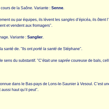
e cours de la Saône. Variante :
Senne
.
lement ou par équipes, ils lèvent les
sangles
d’épicéa, ils ôtent l
ent et vendent aux fromagers".
omage. Variante :
Sanglier
.
 la santé de. "Ils ont
porté la santé
de Stéphane".
 le sens du substantif. "C’était une
saprée
coureuse de bals, celle
connue dans le Bas-pays de Lons-le-Saunier à Vesoul. C’est une
 aussi haut qu’il peut".