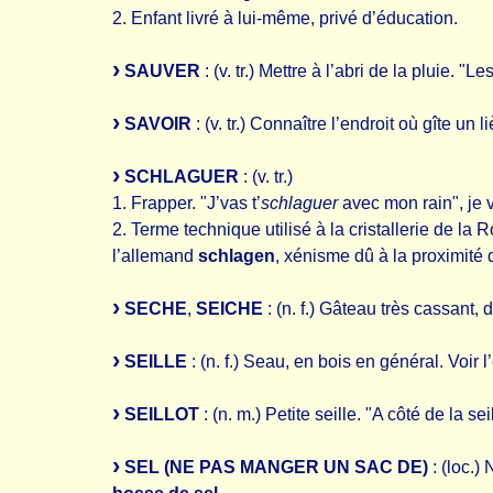
2. Enfant livré à lui-même, privé d’éducation.
SAUVER
: (v. tr.) Mettre à l’abri de la pluie. "Le
SAVOIR
: (v. tr.) Connaître l’endroit où gîte un l
SCHLAGUER
: (v. tr.)
1. Frapper. "J’vas t’
schlaguer
avec mon rain", je v
2. Terme technique utilisé à la cristallerie de la 
l’allemand
schlagen
, xénisme dû à la proximité 
SECHE
,
SEICHE
: (n. f.) Gâteau très cassant,
SEILLE
: (n. f.) Seau, en bois en général. Voir l
SEILLOT
: (n. m.) Petite seille. "A côté de la se
SEL (NE PAS MANGER UN SAC DE)
: (loc.) 