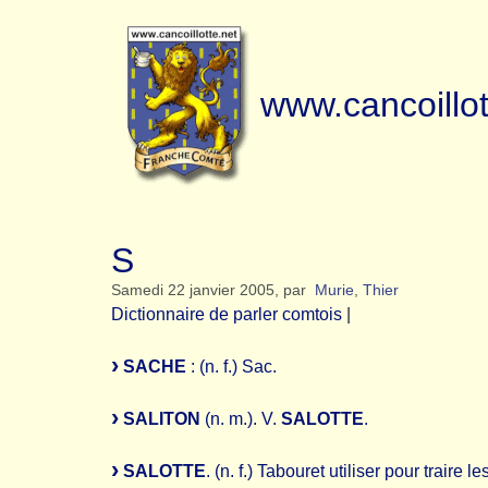
www.cancoillot
S
Samedi 22 janvier 2005
,
par
Murie
,
Thier
Dictionnaire de parler comtois
|
SACHE
: (n. f.) Sac.
SALITON
(n. m.). V.
SALOTTE
.
SALOTTE
. (n. f.) Tabouret utiliser pour traire l