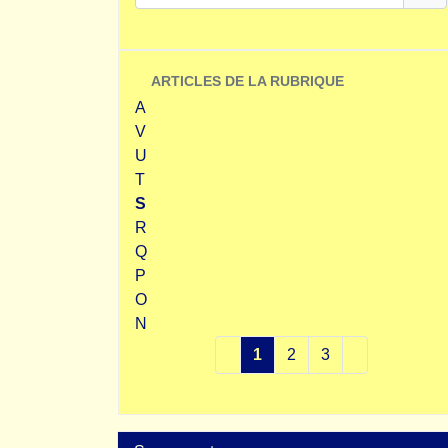
ARTICLES DE LA RUBRIQUE
A
V
U
T
S
R
Q
P
O
N
1
2
3