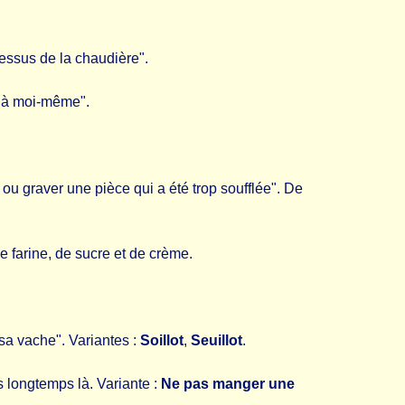
-dessus de la chaudière".
u’à moi-même".
r ou graver une pièce qui a été trop soufflée". De
de farine, de sucre et de crème.
 sa vache". Variantes :
Soillot
,
Seuillot
.
as longtemps là. Variante :
Ne pas manger une