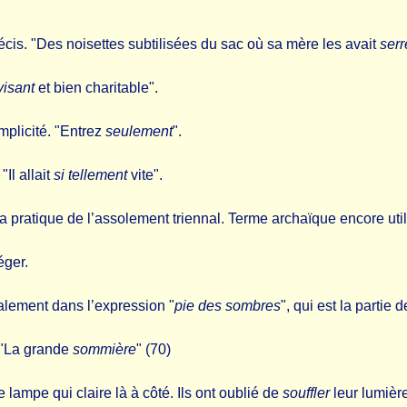
précis. "Des noisettes subtilisées du sac où sa mère les avait
ser
visant
et bien charitable".
implicité. "Entrez
seulement
".
"Il allait
si tellement
vite".
 de la pratique de l’assolement triennal. Terme archaïque encore
éger.
cialement dans l’expression "
pie des sombres
", qui est la partie 
. "La grande
sommière
" (70)
e lampe qui claire là à côté. Ils ont oublié de
souffler
leur lumière