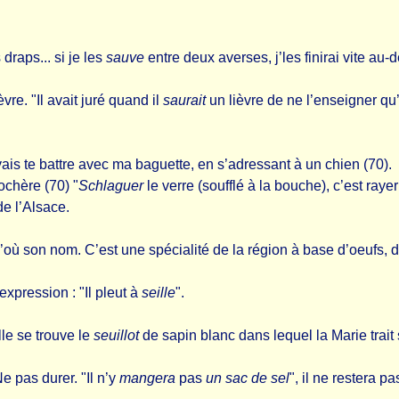
s draps... si je les
sauve
entre deux averses, j’les finirai vite au
ièvre. "Il avait juré quand il
saurait
un lièvre de ne l’enseigner q
ais te battre avec ma baguette, en s’adressant à un chien (70).
Rochère (70) "
Schlaguer
le verre (soufflé à la bouche), c’est raye
de l’Alsace.
 d’où son nom. C’est une spécialité de la région à base d’oeufs, 
’expression : "Il pleut à
seille
".
ille se trouve le
seuillot
de sapin blanc dans lequel la Marie trait
Ne pas durer. "Il n’y
mangera
pas
un sac de sel
", il ne restera p