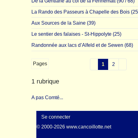
De la Gentiane au col de la Fennematt (90 / 68)
La Rando des Passeurs à Chapelle des Bois (25
Aux Sources de la Saine (39)
Le sentier des falaises - St-Hippolyte (25)
Randonnée aux lacs d’Alfeld et de Sewen (68)
Pages
1
2
1 rubrique
A pas Comté...
Se connecter
© 2000-2026 www.cancoillotte.net