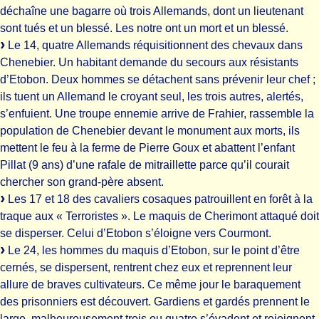
déchaîne une bagarre où trois Allemands, dont un lieutenant
sont tués et un blessé. Les notre ont un mort et un blessé.
Le 14, quatre Allemands réquisitionnent des chevaux dans
Chenebier. Un habitant demande du secours aux résistants
d’Etobon. Deux hommes se détachent sans prévenir leur chef ;
ils tuent un Allemand le croyant seul, les trois autres, alertés,
s’enfuient. Une troupe ennemie arrive de Frahier, rassemble la
population de Chenebier devant le monument aux morts, ils
mettent le feu à la ferme de Pierre Goux et abattent l’enfant
Pillat (9 ans) d’une rafale de mitraillette parce qu’il courait
chercher son grand-père absent.
Les 17 et 18 des cavaliers cosaques patrouillent en forêt à la
traque aux « Terroristes ». Le maquis de Cherimont attaqué doit
se disperser. Celui d’Etobon s’éloigne vers Courmont.
Le 24, les hommes du maquis d’Etobon, sur le point d’être
cernés, se dispersent, rentrent chez eux et reprennent leur
allure de braves cultivateurs. Ce même jour le baraquement
des prisonniers est découvert. Gardiens et gardés prennent le
large, malheureusement trois ou quatre s’évadent et rejoignent