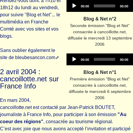
Rendez-vous donc à 7h10 et
Audio
Current
Total
00:00
00:00
18h12 du lundi au vendredi,
time
duration
Player
pour suivre "Blog et Net"... le
Blog & Net n°2
multimédia en Franche
Seconde émission "Blog et Net"
Comté avec vos sites et vos
consacrée à cancoillotte.net,
blogs.
diffusée le mercredi 13 septembre
2006
Sans oublier également le
Audio
site de
bleubesancon.com
Current
Total
00:00
00:00
time
duration
Player
2 avril 2004 :
Blog & Net n°1
cancoillotte.net sur
Première émission "Blog et Net"
France Info
consacrée à cancoillotte.net,
diffusée le mercredi 6 septembre
2006
En mars 2004,
cancoillotte.net est contacté par Jean-Patrick BOUTET,
journaliste à France Info, pour participer à son émission
"Au
coeur des régions"
, consacrée au tourisme régional.
C’est avec joie que nous avons accepté l’invitation et participé