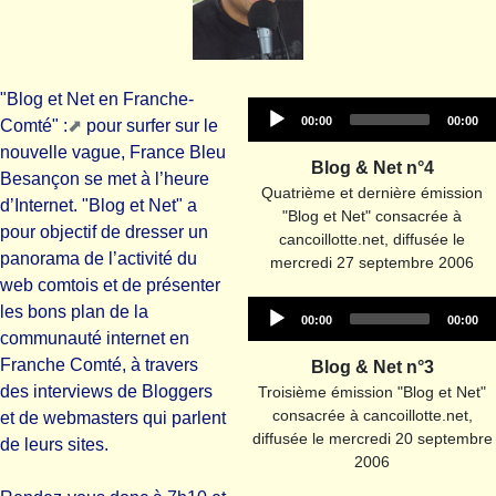
"Blog et Net en Franche-
Audio
Current
Total
00:00
00:00
Comté" :
pour surfer sur le
time
duration
Player
nouvelle vague, France Bleu
Blog & Net n°4
Besançon se met à l’heure
Quatrième et dernière émission
d’Internet. "Blog et Net" a
"Blog et Net" consacrée à
pour objectif de dresser un
cancoillotte.net, diffusée le
panorama de l’activité du
mercredi 27 septembre 2006
web comtois et de présenter
Audio
les bons plan de la
Current
Total
00:00
00:00
time
duration
Player
communauté internet en
Franche Comté, à travers
Blog & Net n°3
des interviews de Bloggers
Troisième émission "Blog et Net"
consacrée à cancoillotte.net,
et de webmasters qui parlent
diffusée le mercredi 20 septembre
de leurs sites.
2006