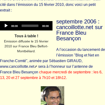
cité dans l’émission du 15 février 2010, donc voici un petit
extrait :
septembre 2006 :
Audio
cancoillotte.net sur
Current
Total
00:00
00:00
time
duration
Player
France Bleu
Tous à table !
Besançon
Emission diffusée le 15 février
2010 sur France Bleu Belfort-
A l’occasion du lancement de
Montbéliard.
l’émission "Blog et Net en
Franche-Comté", animée par Sébastien GIRAUD,
www.cancoillotte.net
sera à l’honneur sur l’antenne de
France Bleu Besançon
chaque mercredi de septembre : les 6,
13, 20 et 27 septembre à 7h10 et 18h12.