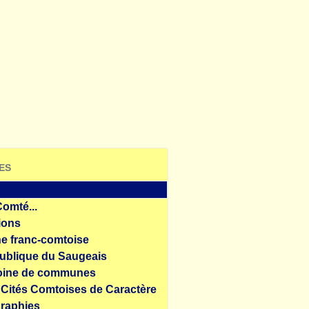
ES
omté...
tions
ne franc-comtoise
ublique du Saugeais
oine de communes
 Cités Comtoises de Caractère
raphies