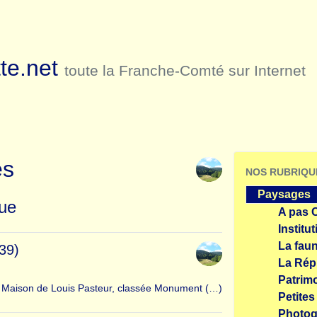
te.net
toute la Franche-Comté sur Internet
es
NOS RUBRIQU
Paysages
que
A pas C
Institu
La fau
39)
La Rép
Patrim
a Maison de Louis Pasteur, classée Monument (…)
Petites
Photog