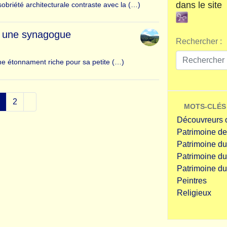
dans le site
obriété architecturale contraste avec la (…)
s une synagogue
Rechercher :
ine étonnament riche pour sa petite (…)
2
MOTS-CLÉS
Découvreurs 
Patrimoine d
Patrimoine d
Patrimoine du
Patrimoine du 
Peintres
Religieux