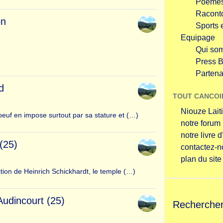
Poème
Racont
on
Sports e
Equipage
Qui so
Press 
Partena
d
TOUT CANCOI
Niouze Lait
oeuf en impose surtout par sa stature et (…)
notre forum
notre livre d
(25)
contactez-n
plan du site
ction de Heinrich Schickhardt, le temple (…)
Audincourt (25)
Recherche