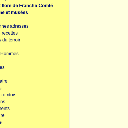
t flore de Franche-Comté
me et musées
nnes adresses
e recettes
 du terroir
s Hommes
es
aire
s
s comtois
ns
ents
ure
e