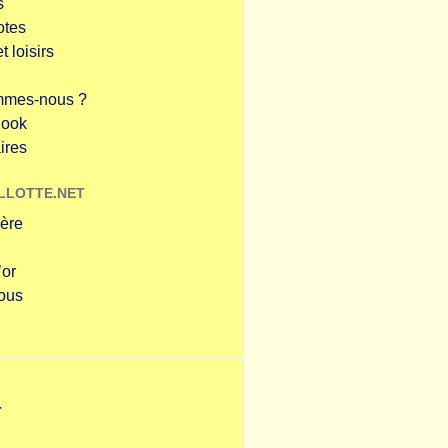
s
otes
t loisirs
mmes-nous ?
Book
ires
LLOTTE.NET
ière
’or
ous
r