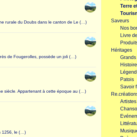
Terre e
Touris
Saveurs
une rurale du Doubs dans le canton de Le (…)
Nos bo
Livre d
Produits
Héritages
près de Fougerolles, possède un joli (…)
Grand
Histoire
Légend
Patois
Savoir f
ème siècle. Appartenant à cette époque au (…)
Re.création
Artiste
Chanso
Evénem
Littérat
Musiqu
n 1256, le (…)