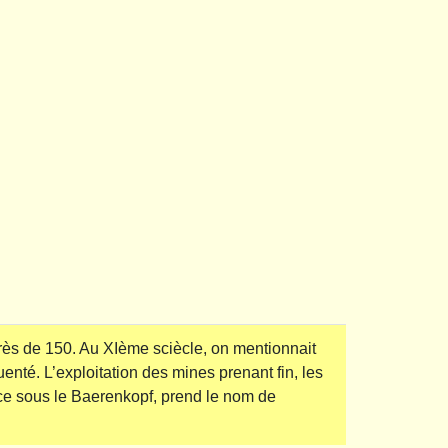
 près de 150. Au XIème sciècle, on mentionnait
nté. L’exploitation des mines prenant fin, les
rce sous le Baerenkopf, prend le nom de