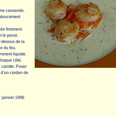
une casserole.
er doucement
lée finement.
 le persil.
u-dessus de la
le du feu.
amment liquide.
chaque côté.
 carotte. Poser
r d’un cordon de
" janvier 1996