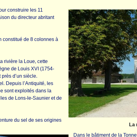
ur construire les 11
son du directeur abritant
on constitué de 8 colonnes à
a rivière la Loue, cette
règne de Louis XVI (1754-
 près d’un siècle.
. Depuis l’Antiquité, les
e sont exploités dans la
illes de Lons-le-Saunier et de
enture du sel de ses origines
La 
Dans le bâtiment de la Tonne