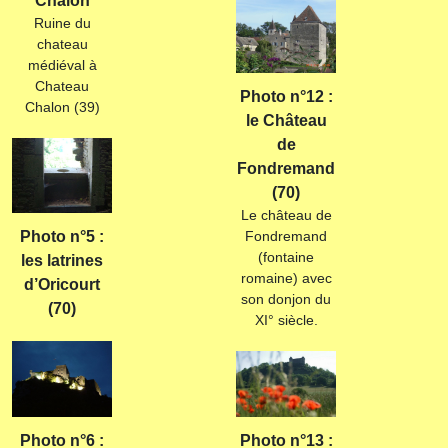
Chalon
Ruine du
chateau
médiéval à
Chateau
Photo n°12 :
Chalon (39)
le Château
de
Fondremand
(70)
Le château de
Fondremand
Photo n°5 :
(fontaine
les latrines
romaine) avec
d’Oricourt
son donjon du
(70)
XI° siècle.
Photo n°6 :
Photo n°13 :