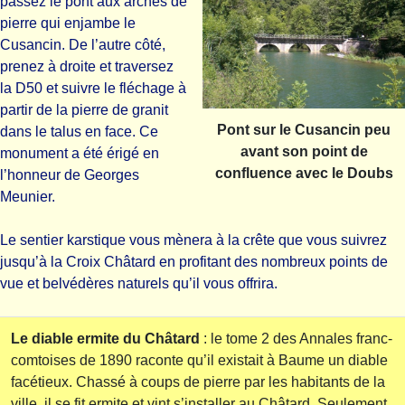
passez le pont aux arches de
pierre qui enjambe le
Cusancin. De l’autre côté,
prenez à droite et traversez
la D50 et suivre le fléchage à
partir de la pierre de granit
Pont sur le Cusancin peu
dans le talus en face. Ce
avant son point de
monument a été érigé en
confluence avec le Doubs
l’honneur de Georges
Meunier.
Le sentier karstique vous mènera à la crête que vous suivrez
jusqu’à la Croix Châtard en profitant des nombreux points de
vue et belvédères naturels qu’il vous offrira.
Le diable ermite du Châtard
: le tome 2 des Annales franc-
comtoises de 1890 raconte qu’il existait à Baume un diable
facétieux. Chassé à coups de pierre par les habitants de la
ville, il se fit ermite et vint s’installer au Châtard. Seulement