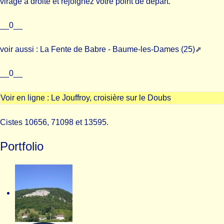
virage à droite et rejoignez votre point de départ.
__0__
voir aussi :
La Fente de Babre - Baume-les-Dames (25)
__0__
Voir en ligne :
Le Jouffroy, croisière sur le Doubs
Cistes 10656, 71098 et 13595.
Portfolio