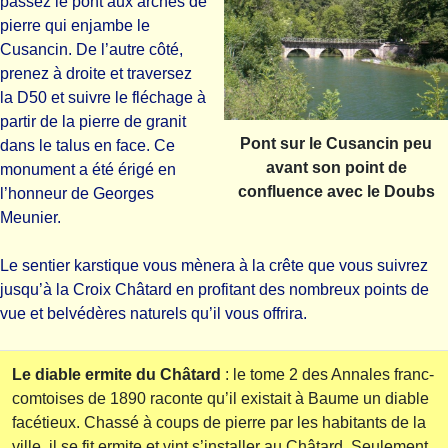
passez le pont aux arches de
pierre qui enjambe le
Cusancin. De l’autre côté,
prenez à droite et traversez
la D50 et suivre le fléchage à
partir de la pierre de granit
Pont sur le Cusancin peu
dans le talus en face. Ce
avant son point de
monument a été érigé en
confluence avec le Doubs
l’honneur de Georges
Meunier.
Le sentier karstique vous mènera à la crête que vous suivrez
jusqu’à la Croix Châtard en profitant des nombreux points de
vue et belvédères naturels qu’il vous offrira.
Le diable ermite du Châtard
: le tome 2 des Annales franc-
comtoises de 1890 raconte qu’il existait à Baume un diable
facétieux. Chassé à coups de pierre par les habitants de la
ville, il se fit ermite et vint s’installer au Châtard. Seulement