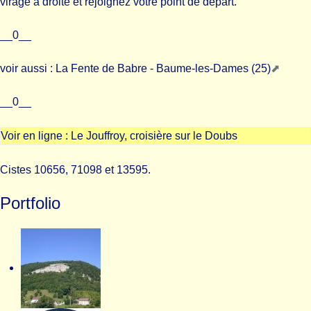
virage à droite et rejoignez votre point de départ.
__0__
voir aussi :
La Fente de Babre - Baume-les-Dames (25)
__0__
Voir en ligne :
Le Jouffroy, croisière sur le Doubs
Cistes 10656, 71098 et 13595.
Portfolio