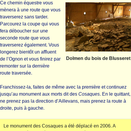
Ce chemin équestre vous
mènera à une route que vous
traverserez sans tarder.
Parcourez la coupe qui vous
fera déboucher sur une
seconde route que vous
traverserez également. Vous
longerez bientôt un affluent
Dolmen du bois de Blusseret
de l’Ognon et vous finirez par
remonter sur la dernière
route traversée.
Franchissez-la, faites de même avec la première et continuez
jusqu’au monument aux morts dit des
Cosaques
. En le quittant,
ne prenez pas la direction d’Aillevans, mais prenez la route à
droite, puis à gauche.
Le monument des Cosaques a été déplacé en 2006. A