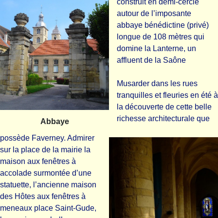
construit en demi-cercle
autour de l’imposante
abbaye bénédictine (privé)
longue de 108 mètres qui
domine la Lanterne, un
affluent de la Saône
Musarder dans les rues
tranquilles et fleuries en été à
la découverte de cette belle
richesse architecturale que
Abbaye
possède Faverney. Admirer
sur la place de la mairie la
maison aux fenêtres à
accolade surmontée d’une
statuette, l’ancienne maison
des Hôtes aux fenêtres à
meneaux place Saint-Gude,