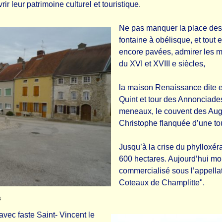
rir leur patrimoine culturel et touristique.
Ne pas manquer la place des 
fontaine à obélisque, et tout 
encore pavées, admirer les 
du XVI et XVIII e siècles,
la maison Renaissance dite e
Quint et tour des Annonciades
meneaux, le couvent des Augu
Christophe flanquée d’une tou
Jusqu’à la crise du phylloxér
600 hectares. Aujourd’hui mo
commercialisé sous l’appell
Coteaux de Champlitte".
s
avec faste Saint- Vincent le