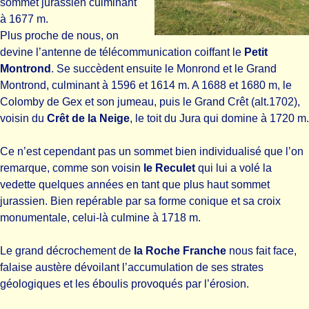
sommet jurassien culminant
à 1677 m.
Plus proche de nous, on
devine l’antenne de télécommunication coiffant le
Petit
Montrond
. Se succèdent ensuite le Monrond et le Grand
Montrond, culminant à 1596 et 1614 m. A 1688 et 1680 m, le
Colomby de Gex et son jumeau, puis le Grand Crêt (alt.1702),
voisin du
Crêt de la Neige
, le toit du Jura qui domine à 1720 m.
Ce n’est cependant pas un sommet bien individualisé que l’on
remarque, comme son voisin
le Reculet
qui lui a volé la
vedette quelques années en tant que plus haut sommet
jurassien. Bien repérable par sa forme conique et sa croix
monumentale, celui-là culmine à 1718 m.
Le grand décrochement de
la Roche Franche
nous fait face,
falaise austère dévoilant l’accumulation de ses strates
géologiques et les éboulis provoqués par l’érosion.