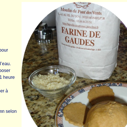
pour
d’eau.
eposer
 1 heure
er à
 mn selon