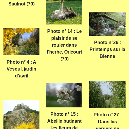
Saulnot (70)
Photo n° 14 : Le
plaisir de se
Photo n°26 :
rouler dans
Printemps sur la
l’herbe, Oricourt
Bienne
(70)
Photo n° 4 : A
Vesoul, jardin
d’avril
Photo n° 15 :
Photo n° 27 :
Abeille butinant
Dans les
les fleurs de
vergers de