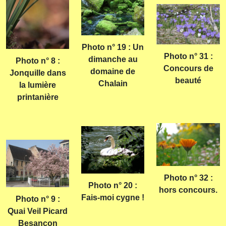
Photo n° 19 : Un
Photo n° 31 :
dimanche au
Photo n° 8 :
Concours de
domaine de
Jonquille dans
beauté
Chalain
la lumière
printanière
Photo n° 32 :
Photo n° 20 :
hors concours.
Fais-moi cygne !
Photo n° 9 :
Quai Veil Picard
Besançon