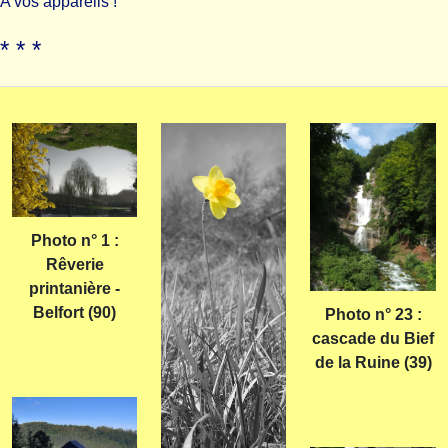
A vos appareils !
* * *
Photo n° 1 :
Rêverie
printanière -
Belfort (90)
Photo n° 23 :
cascade du Bief
de la Ruine (39)