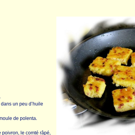
.
r dans un peu d’huile
semoule de polenta.
 poivron, le comté râpé,