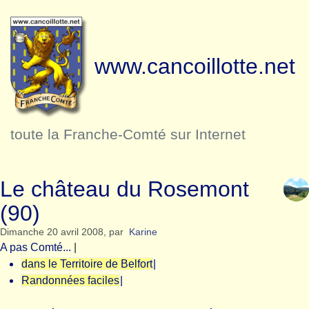
www.cancoillotte.net
toute la Franche-Comté sur Internet
Le château du Rosemont
(90)
Dimanche 20 avril 2008
,
par
Karine
A pas Comté...
|
dans le Territoire de Belfort
|
Randonnées faciles
|