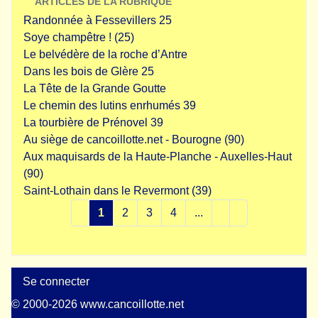
ARTICLES DE LA RUBRIQUE
Randonnée à Fessevillers 25
Soye champêtre ! (25)
Le belvédère de la roche d’Antre
Dans les bois de Glère 25
La Tête de la Grande Goutte
Le chemin des lutins enrhumés 39
La tourbière de Prénovel 39
Au siège de cancoillotte.net - Bourogne (90)
Aux maquisards de la Haute-Planche - Auxelles-Haut
(90)
Saint-Lothain dans le Revermont (39)
1
2
3
4
...
Se connecter
© 2000-2026 www.cancoillotte.net